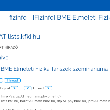
fizinfo - [Fizinfo] BME Elmeleti F
 AT lists.kfki.hu
FT HÍRADÓ
hive
o] BME Elmeleti Fizika Tanszek szeminariuma
l
Thread
logical
>
<
Thread
>
a Imre <varga AT neumann.phy.bme.hu>
AT lists.kfki.hu, balint AT math.bme.hu, dtp AT phy.bme.hu, jofri AT ma