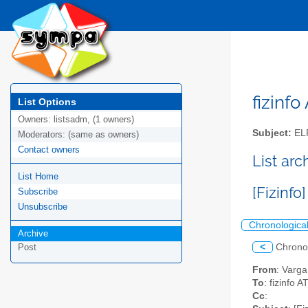
fizinfo
List Options
Owners:
listsadm, (1 owners)
Subject:
EL
Moderators:
(same as owners)
Contact owners
List arc
List Home
[Fizinf
Subscribe
Unsubscribe
Chronologica
Archive
<
Chrono
Post
From
: Varg
To
: fizinfo 
Cc
: