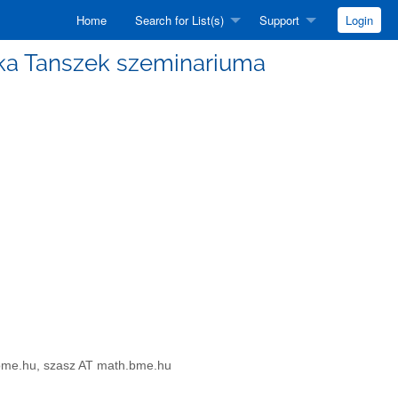
Home
Search for List(s)
Support
Login
izika Tanszek szeminariuma
th.bme.hu, szasz AT math.bme.hu