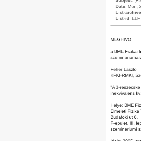
Subject
: [F
Date
: Mon, 
List-archive
List-id
: ELF
MEGHIVO
a BME Fizikai I
szeminariumar
Feher Laszlo
KFKI-RMKI, S
"A 3-reszecske
inekvivalens kv
Helye: BME Fizi
Elmeleti Fizika
Budafoki ut 8.
F-epulet, III. 
szeminariumi 