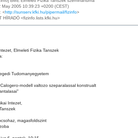
izinfo] BME Elmeleti Fizika Tanszek szeminariuma
2 May 2005 10:39:23 +0200 (CEST)
: <
http://sunserv.kfki.hu/pipermail/fizinfo
>
T HÍRADÓ <fizinfo.lists.kfki.hu>
ntezet, Elmeleti Fizika Tanszek
a:
zegedi Tudomanyegyetem
 Calogero-modell valtozo szeparalassal konstrualt
antalasai"
kai Intezet,
 Tanszek
lepcsohaz, magasfoldszint
szoba