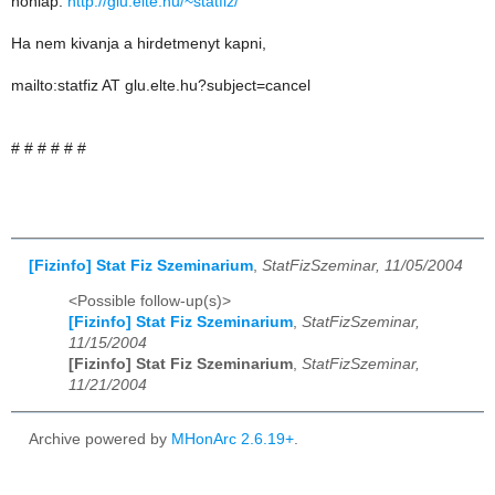
honlap:
http://glu.elte.hu/~statfiz/
Ha nem kivanja a hirdetmenyt kapni,
mailto:statfiz AT glu.elte.hu?subject=cancel
# # # # # #
[Fizinfo] Stat Fiz Szeminarium
,
StatFizSzeminar, 11/05/2004
<Possible follow-up(s)>
[Fizinfo] Stat Fiz Szeminarium
,
StatFizSzeminar,
11/15/2004
[Fizinfo] Stat Fiz Szeminarium
,
StatFizSzeminar,
11/21/2004
Archive powered by
MHonArc 2.6.19+
.