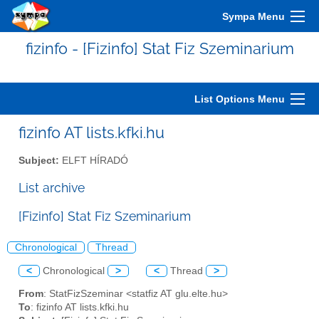
Sympa Menu
fizinfo - [Fizinfo] Stat Fiz Szeminarium
List Options Menu
fizinfo AT lists.kfki.hu
Subject:
ELFT HÍRADÓ
List archive
[Fizinfo] Stat Fiz Szeminarium
Chronological
Thread
<
Chronological
>
<
Thread
>
From
: StatFizSzeminar <statfiz AT glu.elte.hu>
To
: fizinfo AT lists.kfki.hu