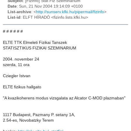
Subject
: [Fizinfo] Stat Fiz Szeminarium
Date
: Sun, 21 Nov 2004 19:14:09 +0100
List-archive
: <
http://sunserv.kfki.hu/pipermail/fizinfo
>
List-id
: ELFT HÍRADÓ <fizinfo.lists.kfki.hu>
# # # # # #
ELTE TTK Elmeleti Fizikai Tanszek
STATISZTIKUS FIZIKAI SZEMINARIUM
2004. november 24
szerda, 11 ora
Cziegler Istvan
ELTE fizikus hallgato
"A kvazikoherens modus vizsgalata az Alcator C-MOD plazmaban"
1117 Budapest, Pazmany P. setany 1A,
2.54-es, Novobatzky Terem