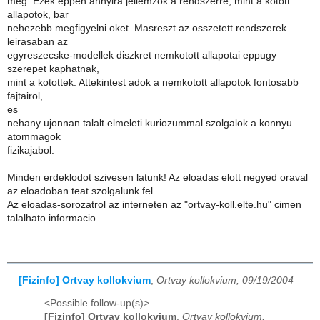
meg. Ezek eppen annyira jellemzok a rendszerre, mint a kotott
allapotok, bar
nehezebb megfigyelni oket. Masreszt az osszetett rendszerek
leirasaban az
egyreszecske-modellek diszkret nemkotott allapotai eppugy
szerepet kaphatnak,
mint a kotottek. Attekintest adok a nemkotott allapotok fontosabb
fajtairol,
es
nehany ujonnan talalt elmeleti kuriozummal szolgalok a konnyu
atommagok
fizikajabol.
Minden erdeklodot szivesen latunk! Az eloadas elott negyed oraval
az eloadoban teat szolgalunk fel.
Az eloadas-sorozatrol az interneten az "ortvay-koll.elte.hu" cimen
talalhato informacio.
[Fizinfo] Ortvay kollokvium
,
Ortvay kollokvium, 09/19/2004
<Possible follow-up(s)>
[Fizinfo] Ortvay kollokvium
,
Ortvay kollokvium,