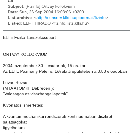
Cc
:
Subject
: [Fizinfo] Ortvay kollokvium
Date
: Sun, 26 Sep 2004 16:03:06 +0200
List-archive
: <
http://sunserv.kfki.hu/pipermail/fizinfo
>
List-id
: ELFT HÍRADÓ <fizinfo.lists.kfki.hu>
ELTE Fizika Tanszekcsoport
ORTVAY KOLLOKVIUM
2004. szeptember 30. , csutortok, 15 orakor
Az ELTE Pazmany Peter s. 1/A alatti epuleteben a 0.83 eloadoban
Lovas Rezso
(MTA ATOMKI, Debrecen ):
"Valosagos es visszhangallapotok"
Kivonatos ismertetes:
A kvantummechanikai rendszerek kontinuumaban diszkret
sajatsagokat
figyelhetunk