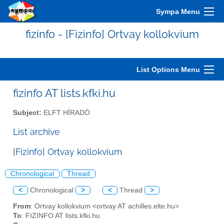
Sympa Menu
fizinfo - [Fizinfo] Ortvay kollokvium
List Options Menu
fizinfo AT lists.kfki.hu
Subject:
ELFT HÍRADÓ
List archive
[Fizinfo] Ortvay kollokvium
Chronological
Thread
<
Chronological
>
<
Thread
>
From
: Ortvay kollokvium <ortvay AT achilles.elte.hu>
To
: FIZINFO AT lists.kfki.hu