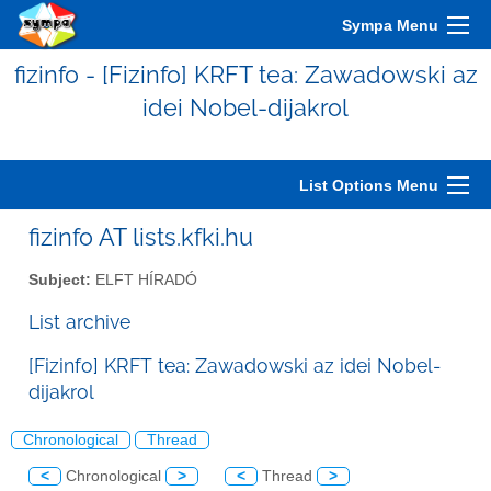
Sympa Menu
fizinfo - [Fizinfo] KRFT tea: Zawadowski az
idei Nobel-dijakrol
List Options Menu
fizinfo AT lists.kfki.hu
Subject:
ELFT HÍRADÓ
List archive
[Fizinfo] KRFT tea: Zawadowski az idei Nobel-
dijakrol
Chronological
Thread
<
Chronological
>
<
Thread
>