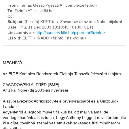
From
: Tamas Geszti <geszti AT complex.elte.hu>
To
: Fizinfo AT lists.kfki.hu
Cc
:
Subject
: [Fizinfo] KRFT tea: Zawadowski az idei Nobel-dijakrol
Date
: Thu, 11 Dec 2003 19:10:45 +0100 (CET)
List-archive
: <
http://sunserv.kfki.hu/pipermail/fizinfo
>
List-id
: ELFT HÍRADÓ <fizinfo.lists.kfki.hu>
MEGHÍVÓ
az ELTE Komplex Rendszerek Fizikája Tanszék félévzáró teájára:
ZAWADOWSKI ALFRÉD (BME):
A fizikai Nobel-díj 2003-as nyertesei
A szupravezetõk Abrikoszov-féle örvényrácsáról és a Ginzburg-
Landau
egyenletrõl a legtöbb mûvelt fizikus hallott már valamit, de
vendégelõadónk azt is tudja, hogy Anthony Leggett mivel érdemelte
ki a díjat, továbbá személyes emlékek sokasága fûzi mindhárom
díjazotthoz.