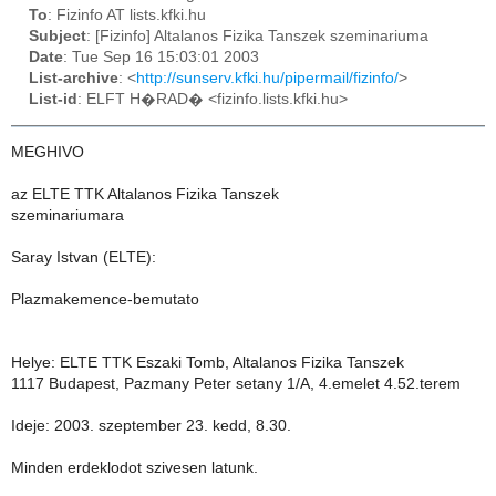
To
: Fizinfo AT lists.kfki.hu
Subject
: [Fizinfo] Altalanos Fizika Tanszek szeminariuma
Date
: Tue Sep 16 15:03:01 2003
List-archive
: <
http://sunserv.kfki.hu/pipermail/fizinfo/
>
List-id
: ELFT H�RAD� <fizinfo.lists.kfki.hu>
MEGHIVO
az ELTE TTK Altalanos Fizika Tanszek
szeminariumara
Saray Istvan (ELTE):
Plazmakemence-bemutato
Helye: ELTE TTK Eszaki Tomb, Altalanos Fizika Tanszek
1117 Budapest, Pazmany Peter setany 1/A, 4.emelet 4.52.terem
Ideje: 2003. szeptember 23. kedd, 8.30.
Minden erdeklodot szivesen latunk.