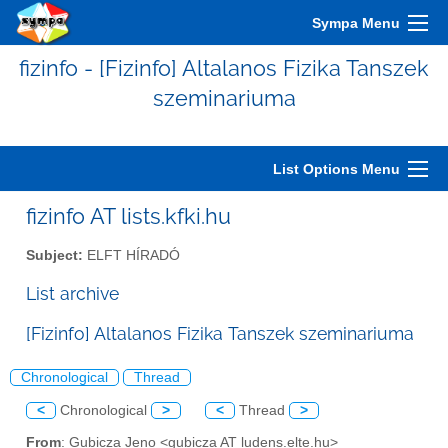
Sympa Menu
fizinfo - [Fizinfo] Altalanos Fizika Tanszek
szeminariuma
List Options Menu
fizinfo AT lists.kfki.hu
Subject:
ELFT HÍRADÓ
List archive
[Fizinfo] Altalanos Fizika Tanszek szeminariuma
Chronological
Thread
<
Chronological
>
<
Thread
>
From
: Gubicza Jeno <gubicza AT ludens.elte.hu>