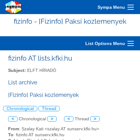
Sympa Menu
fizinfo - [Fizinfo] Paksi kozlemenyek
List Options Menu
fizinfo AT lists.kfki.hu
Subject:
ELFT HÍRADÓ
List archive
[Fizinfo] Paksi kozlemenyek
Chronological
Thread
<
Chronological
>
<
Thread
>
From
: Szalay Kati <szalay AT sunserv.kfki.hu>
To
: fizinfo AT sunserv.kfki.hu