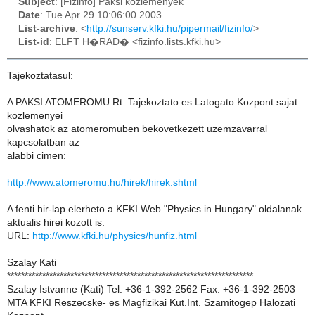
Subject
: [Fizinfo] Paksi kozlemenyek
Date
: Tue Apr 29 10:06:00 2003
List-archive
: <
http://sunserv.kfki.hu/pipermail/fizinfo/
>
List-id
: ELFT H�RAD� <fizinfo.lists.kfki.hu>
Tajekoztatasul:
A PAKSI ATOMEROMU Rt. Tajekoztato es Latogato Kozpont sajat
kozlemenyei
olvashatok az atomeromuben bekovetkezett uzemzavarral
kapcsolatban az
alabbi cimen:
http://www.atomeromu.hu/hirek/hirek.shtml
A fenti hir-lap elerheto a KFKI Web "Physics in Hungary" oldalanak
aktualis hirei kozott is.
URL:
http://www.kfki.hu/physics/hunfiz.html
Szalay Kati
**********************************************************************
Szalay Istvanne (Kati) Tel: +36-1-392-2562 Fax: +36-1-392-2503
MTA KFKI Reszecske- es Magfizikai Kut.Int. Szamitogep Halozati