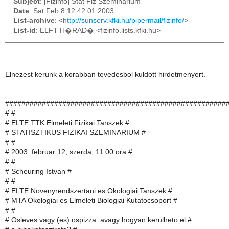
Subject
: [Fizinfo] Stat Fiz Szeminarium
Date
: Sat Feb 8 12:42:01 2003
List-archive
: <
http://sunserv.kfki.hu/pipermail/fizinfo/
>
List-id
: ELFT H�RAD� <fizinfo.lists.kfki.hu>
Elnezest kerunk a korabban tevedesbol kuldott hirdetmenyert.
######################################################
# #
# ELTE TTK Elmeleti Fizikai Tanszek #
# STATISZTIKUS FIZIKAI SZEMINARIUM #
# #
# 2003. februar 12, szerda, 11:00 ora #
# #
# Scheuring Istvan #
# #
# ELTE Novenyrendszertani es Okologiai Tanszek #
# MTA Okologiai es Elmeleti Biologiai Kutatocsoport #
# #
# Osleves vagy (es) ospizza: avagy hogyan kerulheto el #