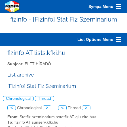
Sympa Menu
fizinfo - [Fizinfo] Stat Fiz Szeminarium
List Options Menu
fizinfo AT lists.kfki.hu
Subject:
ELFT HÍRADÓ
List archive
[Fizinfo] Stat Fiz Szeminarium
Chronological
Thread
<
Chronological
>
<
Thread
>
From
: Statfiz szeminarium <statfiz AT glu.elte.hu>
To
: fizinfo AT sunserv.kfki.hu