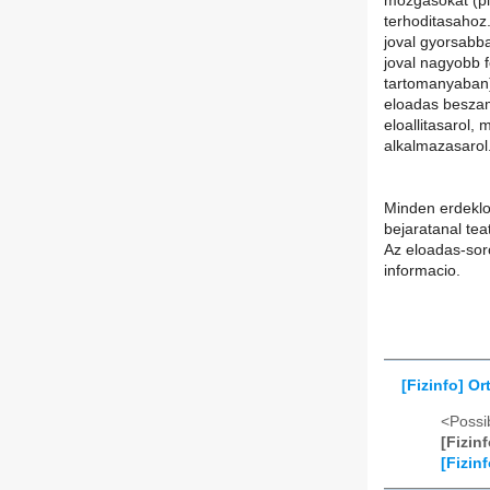
mozgasokat (pl.
terhoditasahoz
joval gyorsabb
joval nagyobb 
tartomanyaban)
eloadas beszam
eloallitasarol,
alkalmazasarol
Minden erdeklo
bejaratanal teat
Az eloadas-soro
informacio.
[Fizinfo] O
<Possib
[Fizin
[Fizin