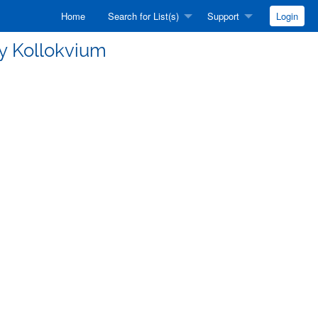
Home
Search for List(s)
Support
Login
vay Kollokvium