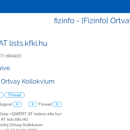
fizinfo - [Fizinfo] Ort
 AT lists.kfki.hu
FT HÍRADÓ
hive
] Ortvay Kollokvium
l
Thread
logical
>
<
Thread
>
t Szep <QWERT AT ludens.elte.hu>
AT lists.kfki.HU
izinfo] Ortvay Kollokvium