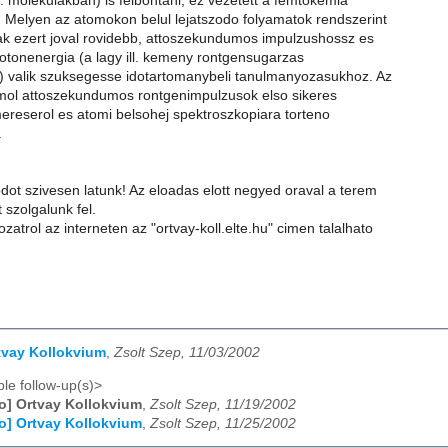
 molekulakban) is felbontani, ez vezetett a femtokemia
. Melyen az atomokon belul lejatszodo folyamatok rendszerint
ak ezert joval rovidebb, attoszekundumos impulzushossz es
fotonenergia (a lagy ill. kemeny rontgensugarzas
 valik szuksegesse idotartomanybeli tanulmanyozasukhoz. Az
ol attoszekundumos rontgenimpulzusok elso sikeres
 mereserol es atomi belsohej spektroszkopiara torteno
.
dot szivesen latunk! Az eloadas elott negyed oraval a terem
 szolgalunk fel.
zatrol az interneten az "ortvay-koll.elte.hu" cimen talalhato
rtvay Kollokvium
,
Zsolt Szep, 11/03/2002
le follow-up(s)>
fo] Ortvay Kollokvium
,
Zsolt Szep, 11/19/2002
fo] Ortvay Kollokvium
,
Zsolt Szep, 11/25/2002