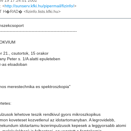
ov 19 17:24:01 2002
: <
http://sunserv.kfki.hu/pipermail/fizinfo/
>
T H�RAD� <fizinfo.lists.kfki.hu>
nszekcsoport
-----------------------------------------------------
LOKVIUM
 21., csutortok, 15 orakor
y Peter s. 1/A alatti epuleteben
83-as eloadoban
os merestechnika es spektroszkopia"
rtetes:
ulzusok lehetove teszik rendkivul gyors mikroszkopikus
mon koveteset kozvetlenul az idotartomanyban. A legrovidebb,
zekundum idotartamu lezerimpulzusok kepesek a leggyorsabb atomi