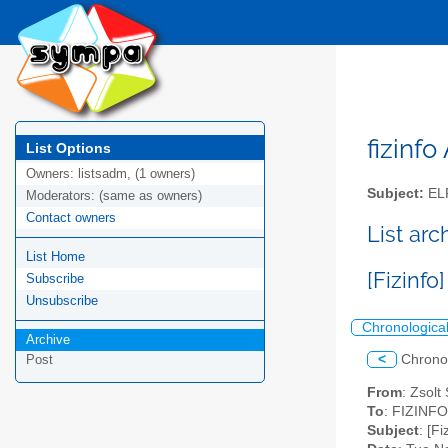
fizinfo
List Options
Owners:
listsadm, (1 owners)
Subject:
EL
Moderators:
(same as owners)
Contact owners
List arc
List Home
[Fizinfo
Subscribe
Unsubscribe
Chronologica
Archive
<
Chrono
Post
From
: Zsol
To
: FIZINFO 
Subject
: [F