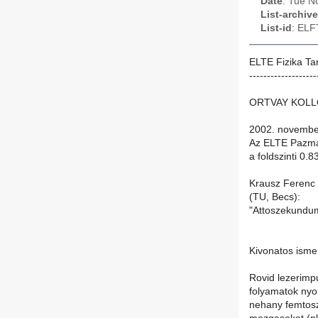
Date
: Tue N
List-archive
List-id
: ELF
ELTE Fizika Ta
-------------------
ORTVAY KOL
2002. november
Az ELTE Pazman
a foldszinti 0.
Krausz Ferenc
(TU, Becs):
"Attoszekundum
Kivonatos isme
Rovid lezerimp
folyamatok nyo
nehany femtos