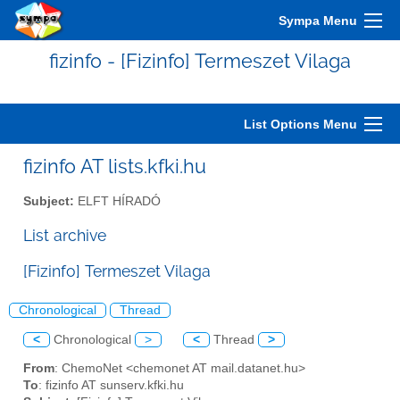
Sympa Menu
fizinfo - [Fizinfo] Termeszet Vilaga
List Options Menu
fizinfo AT lists.kfki.hu
Subject:
ELFT HÍRADÓ
List archive
[Fizinfo] Termeszet Vilaga
Chronological
Thread
<
Chronological
>
<
Thread
>
From
: ChemoNet <chemonet AT mail.datanet.hu>
To
: fizinfo AT sunserv.kfki.hu