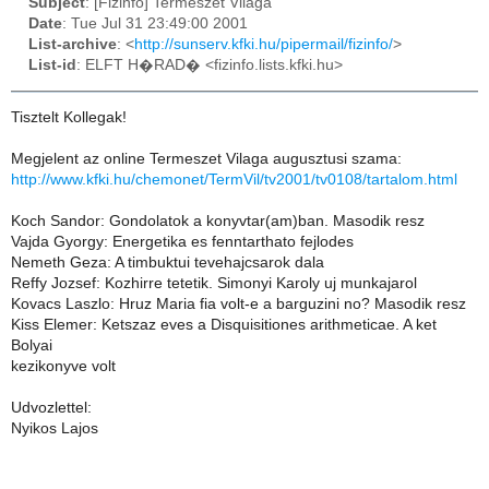
Subject
: [Fizinfo] Termeszet Vilaga
Date
: Tue Jul 31 23:49:00 2001
List-archive
: <
http://sunserv.kfki.hu/pipermail/fizinfo/
>
List-id
: ELFT H�RAD� <fizinfo.lists.kfki.hu>
Tisztelt Kollegak!
Megjelent az online Termeszet Vilaga augusztusi szama:
http://www.kfki.hu/chemonet/TermVil/tv2001/tv0108/tartalom.html
Koch Sandor: Gondolatok a konyvtar(am)ban. Masodik resz
Vajda Gyorgy: Energetika es fenntarthato fejlodes
Nemeth Geza: A timbuktui tevehajcsarok dala
Reffy Jozsef: Kozhirre tetetik. Simonyi Karoly uj munkajarol
Kovacs Laszlo: Hruz Maria fia volt-e a barguzini no? Masodik resz
Kiss Elemer: Ketszaz eves a Disquisitiones arithmeticae. A ket
Bolyai
kezikonyve volt
Udvozlettel:
Nyikos Lajos