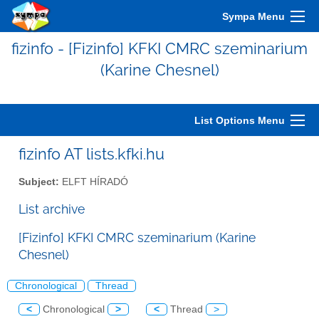
Sympa Menu
fizinfo - [Fizinfo] KFKI CMRC szeminarium
(Karine Chesnel)
List Options Menu
fizinfo AT lists.kfki.hu
Subject:
ELFT HÍRADÓ
List archive
[Fizinfo] KFKI CMRC szeminarium (Karine
Chesnel)
Chronological
Thread
<
Chronological
>
<
Thread
>