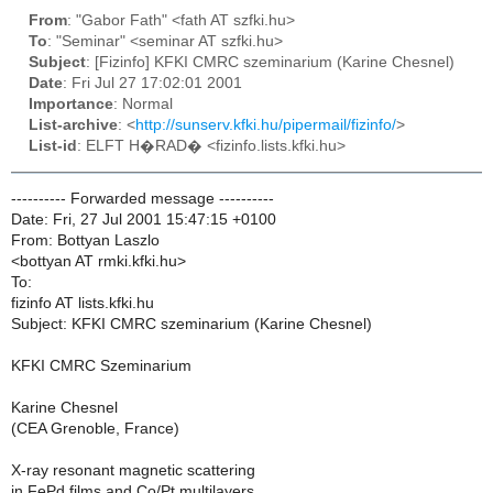
From
: "Gabor Fath" <fath AT szfki.hu>
To
: "Seminar" <seminar AT szfki.hu>
Subject
: [Fizinfo] KFKI CMRC szeminarium (Karine Chesnel)
Date
: Fri Jul 27 17:02:01 2001
Importance
: Normal
List-archive
: <
http://sunserv.kfki.hu/pipermail/fizinfo/
>
List-id
: ELFT H�RAD� <fizinfo.lists.kfki.hu>
---------- Forwarded message ----------
Date: Fri, 27 Jul 2001 15:47:15 +0100
From: Bottyan Laszlo
<bottyan AT rmki.kfki.hu>
To:
fizinfo AT lists.kfki.hu
Subject: KFKI CMRC szeminarium (Karine Chesnel)
KFKI CMRC Szeminarium
Karine Chesnel
(CEA Grenoble, France)
X-ray resonant magnetic scattering
in FePd films and Co/Pt multilayers