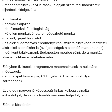
- hibaszámítás, korrelációszámítás
- megadott cikkek (elvi leírások) alapján számítási módszerek,
eljárások kidolgozása
Amit kínálok:
- normális díjazás
- kb félmunkaidős elfoglaltság,
- kötetlen munkaidő, otthon végezhető munka
- ha kell, gépet biztosítok
- az elért tudományos eredményekből születő cikkekben részvétel,
akár első szerzőként is (az újdonságok a szerzőé maradhatnak)
- időnként találkoznánk Budapesten megbeszélni, de a munkát
akár email-ben is lelehetne adni.
Előnyben fizikusok, programozó matematikusok, a nukleáris
módszerek,
gamma spektroszkópia, C++ nyelv, STL ismerői (kb ilyen
sorrendben)
Eddig egy nagyon jó képességű fizikus kolléga csinálta
ezt a dolgot, de sajnos tovább már nem tudja folytatni.
Előre is köszönöm.