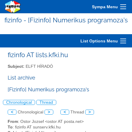
Sympa Menu
fizinfo - [Fizinfo] Numerikus programoza's
List Options Menu
fizinfo AT lists.kfki.hu
Subject:
ELFT HÍRADÓ
List archive
[Fizinfo] Numerikus programoza's
Chronological
Thread
<
Chronological
>
<
Thread
>
From
: Ostor Jozsef <ostor AT posta.net>
To
: fizinfo AT sunserv.kfki.hu