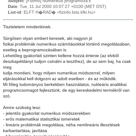
Subject
: [Fizinfo] Numerikus programoza's
Date
: Tue, 11 Jul 2000 10:07:27 +0100 (MET DST)
List-id
: ELFT H�RAD� <fizinfo.lists.kfki.hu>
Tiszteletem mindenkinek.
Sürgősen olyan embert keresek, aki nagyon jó
fizikai problémák numerikus számításokkal történő megoldásában,
esetleg a beprogramozásában is.
Lehetőleg gyakorlati szinten kellene hozzá értenie (az elvből
deszkapéldányt tudjon csinálni a teszthez), de az sem baj, ha csak
meg
tudja mondani, hogy milyen numerikus módszerrel, milyen
eljárásokkal kell dolgozni az adott esetben - és az működik.
Mi főleg tudományos berkekben használatos, nukleáris analitikai
programcsomagot fejlesztünk, de egy kereskedelmi termékről van
szó.
Amire szükség lesz:
- jelentős gyakorlat numerikus módszerekben
- erős matematikai statisztikai ismeretek
- lineáris problémák megoldása, néha nemlineáris illesztések
karbantartása, javítása