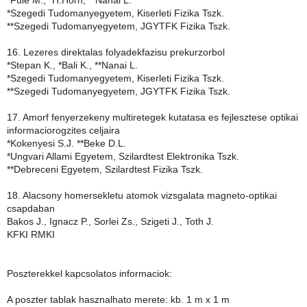
*Fule M., *H.Horn, **Nanai L.
*Szegedi Tudomanyegyetem, Kiserleti Fizika Tszk.
**Szegedi Tudomanyegyetem, JGYTFK Fizika Tszk.
16. Lezeres direktalas folyadekfazisu prekurzorbol
*Stepan K., *Bali K., **Nanai L.
*Szegedi Tudomanyegyetem, Kiserleti Fizika Tszk.
**Szegedi Tudomanyegyetem, JGYTFK Fizika Tszk.
17. Amorf fenyerzekeny multiretegek kutatasa es fejlesztese optikai
informaciorogzites celjaira
*Kokenyesi S.J. **Beke D.L.
*Ungvari Allami Egyetem, Szilardtest Elektronika Tszk.
**Debreceni Egyetem, Szilardtest Fizika Tszk.
18. Alacsony homersekletu atomok vizsgalata magneto-optikai
csapdaban
Bakos J., Ignacz P., Sorlei Zs., Szigeti J., Toth J.
KFKI RMKI
Poszterekkel kapcsolatos informaciok:
A poszter tablak hasznalhato merete: kb. 1 m x 1 m