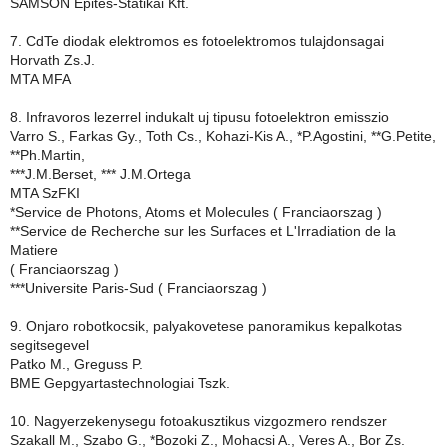
SAMSON Epites-Statikai Kft.
7. CdTe diodak elektromos es fotoelektromos tulajdonsagai
Horvath Zs.J.
MTA MFA
8. Infravoros lezerrel indukalt uj tipusu fotoelektron emisszio
Varro S., Farkas Gy., Toth Cs., Kohazi-Kis A., *P.Agostini, **G.Petite,
**Ph.Martin,
***J.M.Berset, *** J.M.Ortega
MTA SzFKI
*Service de Photons, Atoms et Molecules ( Franciaorszag )
**Service de Recherche sur les Surfaces et L'Irradiation de la
Matiere
( Franciaorszag )
***Universite Paris-Sud ( Franciaorszag )
9. Onjaro robotkocsik, palyakovetese panoramikus kepalkotas
segitsegevel
Patko M., Greguss P.
BME Gepgyartastechnologiai Tszk.
10. Nagyerzekenysegu fotoakusztikus vizgozmero rendszer
Szakall M., Szabo G., *Bozoki Z., Mohacsi A., Veres A., Bor Zs.