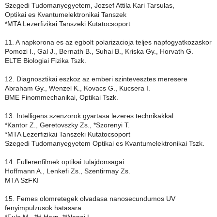
Szegedi Tudomanyegyetem, Jozsef Attila Kari Tarsulas,
Optikai es Kvantumelektronikai Tanszek
*MTA Lezerfizikai Tanszeki Kutatocsoport
11. A napkorona es az egbolt polarizacioja teljes napfogyatkozaskor
Pomozi I., Gal J., Bernath B., Suhai B., Kriska Gy., Horvath G.
ELTE Biologiai Fizika Tszk.
12. Diagnosztikai eszkoz az emberi szintevesztes meresere
Abraham Gy., Wenzel K., Kovacs G., Kucsera I.
BME Finommechanikai, Optikai Tszk.
13. Intelligens szenzorok gyartasa lezeres technikakkal
*Kantor Z., Geretovszky Zs., *Szorenyi T.
*MTA Lezerfizikai Tanszeki Kutatocsoport
Szegedi Tudomanyegyetem Optikai es Kvantumelektronikai Tszk.
14. Fullerenfilmek optikai tulajdonsagai
Hoffmann A., Lenkefi Zs., Szentirmay Zs.
MTA SzFKI
15. Femes olomretegek olvadasa nanosecundumos UV
fenyimpulzusok hatasara