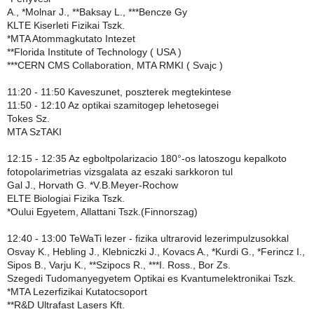
A., *Molnar J., **Baksay L., ***Bencze Gy
KLTE Kiserleti Fizikai Tszk.
*MTA Atommagkutato Intezet
**Florida Institute of Technology ( USA )
***CERN CMS Collaboration, MTA RMKI ( Svajc )
11:20 - 11:50 Kaveszunet, poszterek megtekintese
11:50 - 12:10 Az optikai szamitogep lehetosegei
Tokes Sz.
MTA SzTAKI
12:15 - 12:35 Az egboltpolarizacio 180°-os latoszogu kepalkoto
fotopolarimetrias vizsgalata az eszaki sarkkoron tul
Gal J., Horvath G. *V.B.Meyer-Rochow
ELTE Biologiai Fizika Tszk.
*Oului Egyetem, Allattani Tszk.(Finnorszag)
12:40 - 13:00 TeWaTi lezer - fizika ultrarovid lezerimpulzusokkal
Osvay K., Hebling J., Klebniczki J., Kovacs A., *Kurdi G., *Ferincz I.,
Sipos B., Varju K., **Szipocs R., ***I. Ross., Bor Zs.
Szegedi Tudomanyegyetem Optikai es Kvantumelektronikai Tszk.
*MTA Lezerfizikai Kutatocsoport
**R&D Ultrafast Lasers Kft.