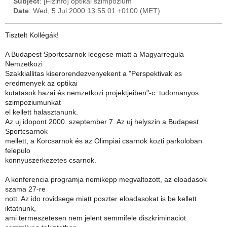
Subject
: [Fizinfo] optikai szimpozium
Date
: Wed, 5 Jul 2000 13:55:01 +0100 (MET)
Tisztelt Kollégák!
A Budapest Sportcsarnok leegese miatt a Magyarregula
Nemzetkozi
Szakkiallitas kiserorendezvenyekent a "Perspektivak es
eredmenyek az optikai
kutatasok hazai és nemzetkozi projektjeiben"-c. tudomanyos
szimpoziumunkat
el kellett halasztanunk.
Az uj idopont 2000. szeptember 7. Az uj helyszin a Budapest
Sportcsarnok
mellett, a Korcsarnok és az Olimpiai csarnok kozti parkoloban
felepulo
konnyuszerkezetes csarnok.
A konferencia programja nemikepp megvaltozott, az eloadasok
szama 27-re
nott. Az ido rovidsege miatt poszter eloadasokat is be kellett
iktatnunk,
ami termeszetesen nem jelent semmifele diszkriminaciot