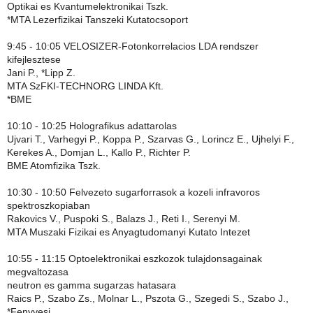
Optikai es Kvantumelektronikai Tszk.
*MTA Lezerfizikai Tanszeki Kutatocsoport
9:45 - 10:05 VELOSIZER-Fotonkorrelacios LDA rendszer
kifejlesztese
Jani P., *Lipp Z.
MTA SzFKI-TECHNORG LINDA Kft.
*BME
10:10 - 10:25 Holografikus adattarolas
Ujvari T., Varhegyi P., Koppa P., Szarvas G., Lorincz E., Ujhelyi F.,
Kerekes A., Domjan L., Kallo P., Richter P.
BME Atomfizika Tszk.
10:30 - 10:50 Felvezeto sugarforrasok a kozeli infravoros
spektroszkopiaban
Rakovics V., Puspoki S., Balazs J., Reti I., Serenyi M.
MTA Muszaki Fizikai es Anyagtudomanyi Kutato Intezet
10:55 - 11:15 Optoelektronikai eszkozok tulajdonsagainak
megvaltozasa
neutron es gamma sugarzas hatasara
Raics P., Szabo Zs., Molnar L., Pszota G., Szegedi S., Szabo J.,
*Fenyvesi