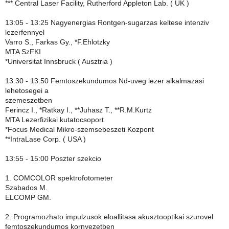
*** Central Laser Facility, Rutherford Appleton Lab. ( UK )
13:05 - 13:25 Nagyenergias Rontgen-sugarzas keltese intenziv
lezerfennyel
Varro S., Farkas Gy., *F.Ehlotzky
MTA SzFKI
*Universitat Innsbruck ( Ausztria )
13:30 - 13:50 Femtoszekundumos Nd-uveg lezer alkalmazasi
lehetosegei a
szemeszetben
Ferincz I., *Ratkay I., **Juhasz T., **R.M.Kurtz
MTA Lezerfizikai kutatocsoport
*Focus Medical Mikro-szemsebeszeti Kozpont
**IntraLase Corp. ( USA )
13:55 - 15:00 Poszter szekcio
1. COMCOLOR spektrofotometer
Szabados M.
ELCOMP GM.
2. Programozhato impulzusok eloallitasa akusztooptikai szurovel
femtoszekundumos kornyezetben