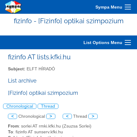
Sympa Menu
fizinfo - [Fizinfo] optikai szimpozium
List Options Menu
fizinfo AT lists.kfki.hu
Subject:
ELFT HÍRADÓ
List archive
[Fizinfo] optikai szimpozium
Chronological
Thread
<
Chronological
>
<
Thread
>
From
: sorlei AT rmki.kfki.hu (Zsuzsa Sorlei)
To
: fizinfo AT sunserv.kfki.hu