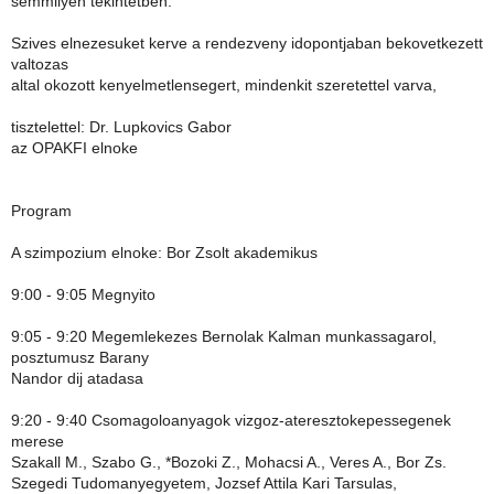
semmilyen tekintetben.
Szives elnezesuket kerve a rendezveny idopontjaban bekovetkezett
valtozas
altal okozott kenyelmetlensegert, mindenkit szeretettel varva,
tisztelettel: Dr. Lupkovics Gabor
az OPAKFI elnoke
Program
A szimpozium elnoke: Bor Zsolt akademikus
9:00 - 9:05 Megnyito
9:05 - 9:20 Megemlekezes Bernolak Kalman munkassagarol,
posztumusz Barany
Nandor dij atadasa
9:20 - 9:40 Csomagoloanyagok vizgoz-ateresztokepessegenek
merese
Szakall M., Szabo G., *Bozoki Z., Mohacsi A., Veres A., Bor Zs.
Szegedi Tudomanyegyetem, Jozsef Attila Kari Tarsulas,