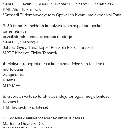
Seres E., Jakab L., Maak P., Richter P., *Szabo G., *Klebniczki J.
BME Atomfizikai Tszk.
*Szegedi Tudomanyegyetem Optikai es Kvantumelektronikai Tszk.
3. 30 fs-nal is rovidebb impulzusokat szolgaltato optikai
parametrikus
oszcillatorok nemstacionarius modellje
Seres J., *Hebling J.
Juhasz Gyula Tanarkepzo Foiskola Fizika Tanszek
*JPTE Kiserleti Fizika Tanszek
4. Makyoh-topografia es alkalmazasa felvezeto feluletek
morfologiai
vizsgalatara
Riesz F.
MTA MFA
5. Gyorsan valtozo terek valos ideju terfogati megjelenitese
Kovacs I.
HM Haditechnikai Intezet
6. Fodemek alakvaltozasanak vizualis hatasa
Martosne Dulacska Cs.