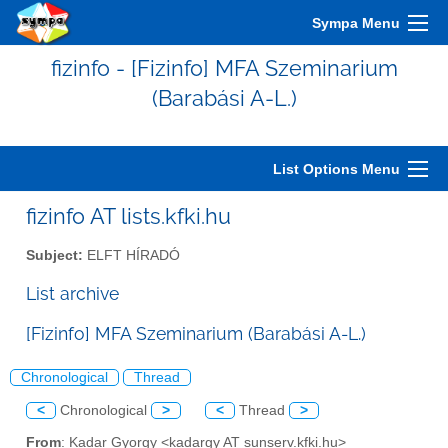
Sympa Menu
fizinfo - [Fizinfo] MFA Szeminarium
(Barabási A-L.)
List Options Menu
fizinfo AT lists.kfki.hu
Subject:
ELFT HÍRADÓ
List archive
[Fizinfo] MFA Szeminarium (Barabási A-L.)
Chronological
Thread
<
Chronological
>
<
Thread
>
From
: Kadar Gyorgy <kadargy AT sunserv.kfki.hu>