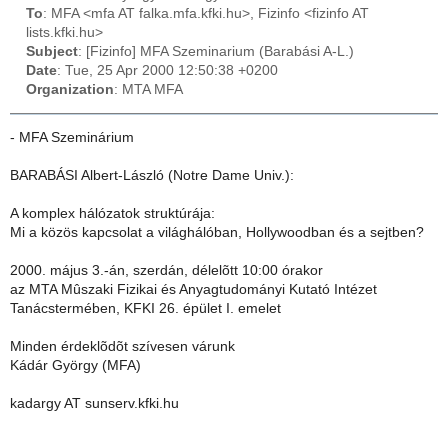
To
: MFA <mfa AT falka.mfa.kfki.hu>, Fizinfo <fizinfo AT
lists.kfki.hu>
Subject
: [Fizinfo] MFA Szeminarium (Barabási A-L.)
Date
: Tue, 25 Apr 2000 12:50:38 +0200
Organization
: MTA MFA
- MFA Szeminárium
BARABÁSI Albert-László (Notre Dame Univ.):
A komplex hálózatok struktúrája:
Mi a közös kapcsolat a világhálóban, Hollywoodban és a sejtben?
2000. május 3.-án, szerdán, délelõtt 10:00 órakor
az MTA Mûszaki Fizikai és Anyagtudományi Kutató Intézet
Tanácstermében, KFKI 26. épület I. emelet
Minden érdeklõdõt szívesen várunk
Kádár György (MFA)
kadargy AT sunserv.kfki.hu