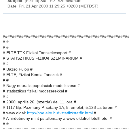
Subject
: [Fizinfo] Stat. Fiz. Szeminarium
Date
: Fri, 21 Apr 2000 11:29:25 +0200 (METDST)
######################################################
# #
# #
# ELTE TTK Fizikai Tanszekcsoport #
# STATISZTIKUS FIZIKAI SZEMINARIUM #
# #
# Bazso Fulop #
# ELTE, Fizikai Kemia Tanszek #
# #
# Nagy neuralis populaciok modellezese #
# statisztikus fizikai modszerekkel #
# #
# 2000. aprilis 26. (szerda) de. 11. ora #
# 1117 Bp. Pazmany P. setany 1A, 5. emelet, 5.128-as terem #
# www oldal:
http://poe.elte.hu/~statfiz/statfiz.html
#
# A hirdetmeny mint ps allomany a www oldalrol letoltheto. #
# #