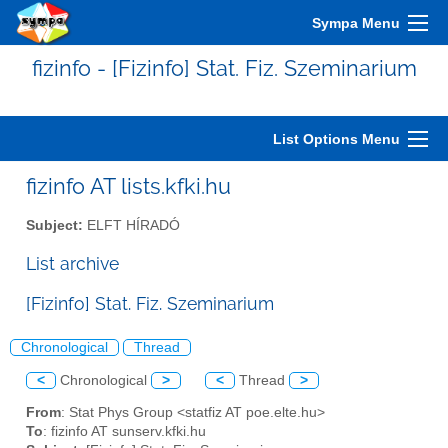
Sympa Menu
fizinfo - [Fizinfo] Stat. Fiz. Szeminarium
List Options Menu
fizinfo AT lists.kfki.hu
Subject:
ELFT HÍRADÓ
List archive
[Fizinfo] Stat. Fiz. Szeminarium
Chronological
Thread
<
Chronological
>
<
Thread
>
From
: Stat Phys Group <statfiz AT poe.elte.hu>
To
: fizinfo AT sunserv.kfki.hu