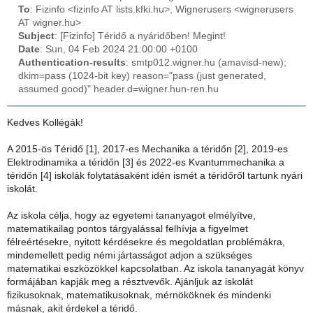
To
: Fizinfo <fizinfo AT lists.kfki.hu>, Wignerusers <wignerusers
AT wigner.hu>
Subject
: [Fizinfo] Téridő a nyáridőben! Megint!
Date
: Sun, 04 Feb 2024 21:00:00 +0100
Authentication-results
: smtp012.wigner.hu (amavisd-new);
dkim=pass (1024-bit key) reason="pass (just generated,
assumed good)" header.d=wigner.hun-ren.hu
Kedves Kollégák!
A 2015-ös Téridő [1], 2017-es Mechanika a téridőn [2], 2019-es
Elektrodinamika a téridőn [3] és 2022-es Kvantummechanika a
téridőn [4] iskolák folytatásaként idén ismét a téridőről tartunk nyári
iskolát.
Az iskola célja, hogy az egyetemi tananyagot elmélyítve,
matematikailag pontos tárgyalással felhívja a figyelmet
félreértésekre, nyitott kérdésekre és megoldatlan problémákra,
mindemellett pedig némi jártasságot adjon a szükséges
matematikai eszközökkel kapcsolatban. Az iskola tananyagát könyv
formájában kapják meg a résztvevők. Ajánljuk az iskolát
fizikusoknak, matematikusoknak, mérnököknek és mindenki
másnak, akit érdekel a téridő.