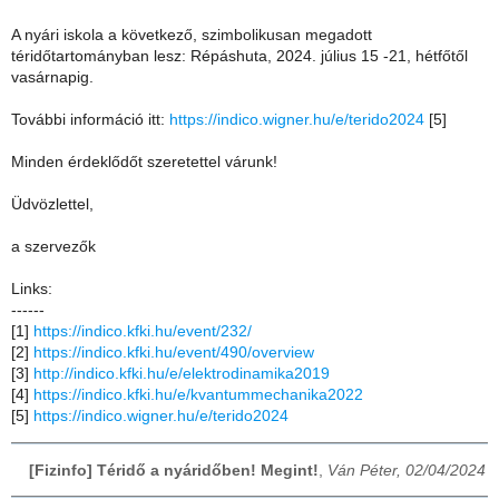
A nyári iskola a következő, szimbolikusan megadott
téridőtartományban lesz: Répáshuta, 2024. július 15 -21, hétfőtől
vasárnapig.
További információ itt:
https://indico.wigner.hu/e/terido2024
[5]
Minden érdeklődőt szeretettel várunk!
Üdvözlettel,
a szervezők
Links:
------
[1]
https://indico.kfki.hu/event/232/
[2]
https://indico.kfki.hu/event/490/overview
[3]
http://indico.kfki.hu/e/elektrodinamika2019
[4]
https://indico.kfki.hu/e/kvantummechanika2022
[5]
https://indico.wigner.hu/e/terido2024
[Fizinfo] Téridő a nyáridőben! Megint!
,
Ván Péter, 02/04/2024