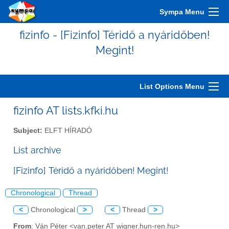
Sympa Menu
fizinfo - [Fizinfo] Téridő a nyáridőben!
Megint!
List Options Menu
fizinfo AT lists.kfki.hu
Subject:
ELFT HÍRADÓ
List archive
[Fizinfo] Téridő a nyáridőben! Megint!
Chronological
Thread
<
Chronological
>
<
Thread
>
From
: Ván Péter <van.peter AT wigner.hun-ren.hu>