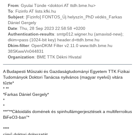
From
: Gyulai Tünde <doktori AT ttdh.bme.hu>
To
: Fizinfo AT lists.kfki.hu
Subject
: [Fizinfo] FONTOS_Új helyszín_PhD védés_Farkas
Dániel Gergely
Date
: Thu, 28 Sep 2023 22:58:58 +0200
Authentication-results
: smtp012.wigner.hu (amavisd-new);
dkim=pass (1024-bit key) header.d=ttdh.bme.hu
Dkim-filter
: OpenDKIM Filter v2.11.0 www.ttdh.bme.hu
38SKwwVn044831
Organization
: BME TTK Dékni Hivatal
A Budapesti Műszaki és Gazdaságtudományi Egyetem TTK Fizikai
Tudományok Doktori Tanácsa nyilvános (magyar nyelvű) vitára
tűzte*
* **
*Farkas Dániel Gergely*
*
*
***"**Cikloidális domének és spinhullámgerjesztések a multiferroikus
BiFeO3-ban"*
****
című doktori dolgozatát.