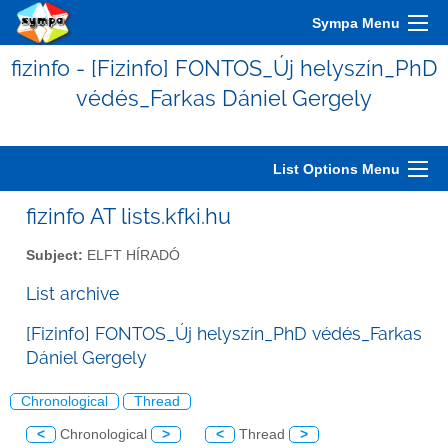
Sympa Menu
fizinfo - [Fizinfo] FONTOS_Új helyszín_PhD
védés_Farkas Dániel Gergely
List Options Menu
fizinfo AT lists.kfki.hu
Subject:
ELFT HÍRADÓ
List archive
[Fizinfo] FONTOS_Új helyszín_PhD védés_Farkas
Dániel Gergely
Chronological
Thread
<
Chronological
>
<
Thread
>