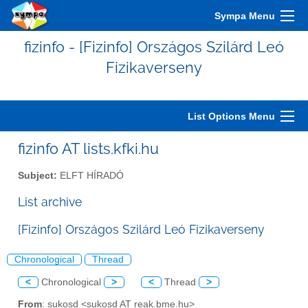
Sympa Menu
fizinfo - [Fizinfo] Országos Szilárd Leó
Fizikaverseny
List Options Menu
fizinfo AT lists.kfki.hu
Subject:
ELFT HÍRADÓ
List archive
[Fizinfo] Országos Szilárd Leó Fizikaverseny
Chronological
Thread
<
Chronological
>
<
Thread
>
From
: sukosd <sukosd AT reak.bme.hu>