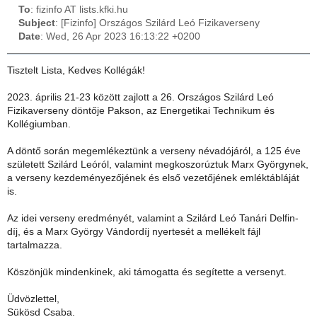
To
: fizinfo AT lists.kfki.hu
Subject
: [Fizinfo] Országos Szilárd Leó Fizikaverseny
Date
: Wed, 26 Apr 2023 16:13:22 +0200
Tisztelt Lista, Kedves Kollégák!
2023. április 21-23 között zajlott a 26. Országos Szilárd Leó
Fizikaverseny döntője Pakson, az Energetikai Technikum és
Kollégiumban.
A döntő során megemlékeztünk a verseny névadójáról, a 125 éve
született Szilárd Leóról, valamint megkoszorúztuk Marx Györgynek,
a verseny kezdeményezőjének és első vezetőjének emléktábláját
is.
Az idei verseny eredményét, valamint a Szilárd Leó Tanári Delfin-
díj, és a Marx György Vándordíj nyertesét a mellékelt fájl
tartalmazza.
Köszönjük mindenkinek, aki támogatta és segítette a versenyt.
Üdvözlettel,
Sükösd Csaba.