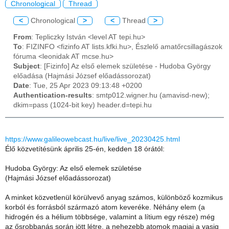
Chronological
Thread
<
Chronological
>
<
Thread
>
From
: Tepliczky István <level AT tepi.hu>
To
: FIZINFO <fizinfo AT lists.kfki.hu>, Észlelő amatőrcsillagászok
fóruma <leonidak AT mcse.hu>
Subject
: [Fizinfo] Az első elemek születése - Hudoba György
előadása (Hajmási József előadássorozat)
Date
: Tue, 25 Apr 2023 09:13:48 +0200
Authentication-results
: smtp012.wigner.hu (amavisd-new);
dkim=pass (1024-bit key) header.d=tepi.hu
https://www.galileowebcast.hu/live/live_20230425.html
Élő közvetítésünk április 25-én, kedden 18 órától:
Hudoba György: Az első elemek születése
(Hajmási József előadássorozat)
A minket közvetlenül körülvevő anyag számos, különböző kozmikus
korból és forrásból származó atom keveréke. Néhány elem (a
hidrogén és a hélium többsége, valamint a lítium egy része) még
az ősrobbanás során jött létre, a nehezebb atomok magjai a vasig