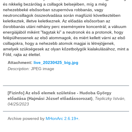
és nikkelig bezárólag a csillagok belsejében, míg a még
nehezebbeké elsősorban szupernóva robbanás, vagy
neutroncsillagok összeolvadása során magfúzió következtében
keletkeztek, illetve keletkeznek. Az előadás elsősorban az
ősrobbanás utáni néhány perc eseményeire koncentrál; a vákuum
energiájából miként "fagytak ki" a neutronok és a protonok, hogy
felépülhessenek az első atommagok, és miért kellett várni az első
csillagokra, hogy a nehezebb atomok magjai is létrejöjjenek,
amelyek szükségesek az olyan kőzetbolygók kialakulásához, mint a
Föld, rajta az élettel.
Attachment:
live_20230425_big.jpg
Description:
JPEG image
[Fizinfo] Az első elemek születése - Hudoba György
előadása (Hajmási József előadássorozat)
,
Tepliczky István,
04/25/2023
Archive powered by
MHonArc 2.6.19+
.