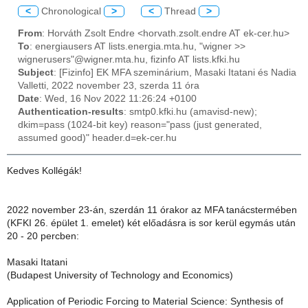
<
Chronological
>
<
Thread
>
From
: Horváth Zsolt Endre <horvath.zsolt.endre AT ek-cer.hu>
To
: energiausers AT lists.energia.mta.hu, "wigner >>
wignerusers"@wigner.mta.hu, fizinfo AT lists.kfki.hu
Subject
: [Fizinfo] EK MFA szeminárium, Masaki Itatani és Nadia
Valletti, 2022 november 23, szerda 11 óra
Date
: Wed, 16 Nov 2022 11:26:24 +0100
Authentication-results
: smtp0.kfki.hu (amavisd-new);
dkim=pass (1024-bit key) reason="pass (just generated,
assumed good)" header.d=ek-cer.hu
Kedves Kollégák!
2022 november 23-án, szerdán 11 órakor az MFA tanácstermében
(KFKI 26. épület 1. emelet) két előadásra is sor kerül egymás után
20 - 20 percben:
Masaki Itatani
(Budapest University of Technology and Economics)
Application of Periodic Forcing to Material Science: Synthesis of