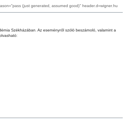
reason="pass (just generated, assumed good)" header.d=wigner.hu
adémia Székházában. Az eseményről szóló beszámoló, valamint a
olvasható: