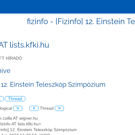
fizinfo - [Fizinfo] 12. Einstei
 AT lists.kfki.hu
FT HÍRADÓ
hive
] 12. Einstein Teleszkóp Szimpózium
l
Thread
logical
>
<
Thread
>
k.csilla AT wigner.hu
fizinfo AT lists.kfki.hu>
izinfo] 12. Einstein Teleszkóp Szimpózium