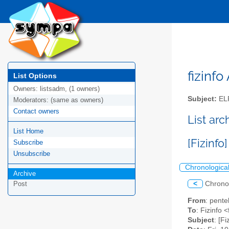
fizinfo
List Options
Owners:
listsadm, (1 owners)
Subject:
EL
Moderators:
(same as owners)
Contact owners
List arc
List Home
[Fizinfo
Subscribe
Unsubscribe
Chronologica
Archive
<
Chrono
Post
From
: pente
To
: Fizinfo <
Subject
: [F