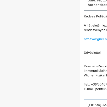
Date
: Fri, 
Authenticat
Kedves Kollégá
A hét elején l
rendezvényen me
https://wigner.
Üdvözlettel
--
Dovicsin-Péntek
kommunikációs 
Wigner Fizikai
Tel.: +36/3048
E-mail: pentek.
[Fizinfo] 1