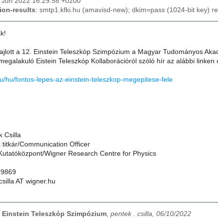
10 Jun 2022 16:29:58 +0200
ion-results
: smtp1.kfki.hu (amavisd-new); dkim=pass (1024-bit key) 
k!
ezajlott a 12. Einstein Teleszkóp Szimpózium a Magyar Tudományos Ak
galakuló Eistein Teleszkóp Kollaborációról szóló hír az alábbi linken 
hu/hu/fontos-lepes-az-einstein-teleszkop-megepitese-fele
 Csilla
titkár/Communication Officer
 Kutatóközpont/Wigner Research Centre for Physics
79869
csilla AT wigner.hu
2. Einstein Teleszkóp Szimpózium
,
pentek . csilla, 06/10/2022