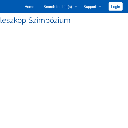
Home
Search for List(s)
Support
Login
n Teleszkóp Szimpózium