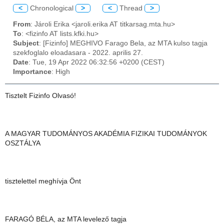
<
Chronological
>
<
Thread
>
From
: Jároli Erika <jaroli.erika AT titkarsag.mta.hu>
To
: <fizinfo AT lists.kfki.hu>
Subject
: [Fizinfo] MEGHIVO Farago Bela, az MTA kulso tagja
szekfoglalo eloadasara - 2022. aprilis 27.
Date
: Tue, 19 Apr 2022 06:32:56 +0200 (CEST)
Importance
: High
Tisztelt Fizinfo Olvasó!
A MAGYAR TUDOMÁNYOS AKADÉMIA FIZIKAI TUDOMÁNYOK
OSZTÁLYA
tisztelettel meghívja Önt
FARAGÓ BÉLA, az MTA levelező tagja