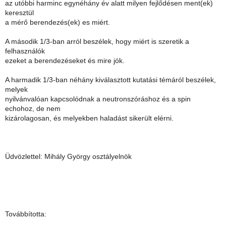
az utóbbi harminc egynéhány év alatt milyen fejlődésen ment(ek)
keresztül
a mérő berendezés(ek) es miért.
A második 1/3-ban arról beszélek, hogy miért is szeretik a
felhasználók
ezeket a berendezéseket és mire jók.
A harmadik 1/3-ban néhány kiválasztott kutatási témáról beszélek,
melyek
nyilvánvalóan kapcsolódnak a neutronszóráshoz és a spin
echohoz, de nem
kizárolagosan, és melyekben haladást sikerült elérni.
Üdvözlettel: Mihály György osztályelnök
Továbbította: