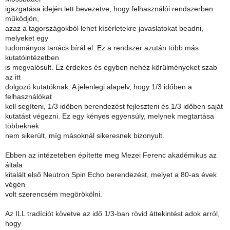
igazgatása idején lett bevezetve, hogy felhasználói rendszerben
működjön,
azaz a tagországokból lehet kísérletekre javaslatokat beadni,
melyeket egy
tudományos tanács bírál el. Ez a rendszer azután több más
kutatóintézetben
is megvalósult. Ez érdekes és egyben nehéz körülményeket szab
az itt
dolgozó kutatóknak. A jelenlegi alapelv, hogy 1/3 időben a
felhasználókat
kell segíteni, 1/3 időben berendezést fejleszteni és 1/3 időben saját
kutatást végezni. Ez egy kényes egyensúly, melynek megtartása
többeknek
nem sikerült, míg másoknál sikeresnek bizonyult.
Ebben az intézeteben építette meg Mezei Ferenc akadémikus az
általa
kitalált első Neutron Spin Echo berendezést, melyet a 80-as évek
végén
volt szerencsém megörökölni.
Az ILL tradíciót követve az idő 1/3-ban rövid áttekintést adok arról,
hogy