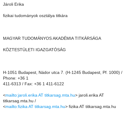
Jároli Erika
fizikai tudományok osztálya titkára
MAGYAR TUDOMÁNYOS AKADÉMIA TITKÁRSÁGA
KÖZTESTÜLETI IGAZGATÓSÁG
H-1051 Budapest, Nádor utca 7. (H-1245 Budapest, Pf. 1000) /
Phone: +36 1
411-6313 / Fax: +36 1 411-6122
<
mailto:jaroli.erika AT titkarsag.mta.hu
> jaroli.erika AT
titkarsag.mta.hu /
<
mailto:fizika AT titkarsag.mta.hu
> fizika AT titkarsag.mta.hu