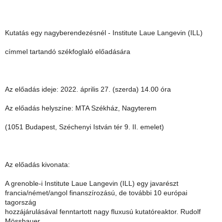
Kutatás egy nagyberendezésnél - Institute Laue Langevin (ILL)
címmel tartandó székfoglaló előadására
Az előadás ideje: 2022. április 27. (szerda) 14.00 óra
Az előadás helyszíne: MTA Székház, Nagyterem
(1051 Budapest, Széchenyi István tér 9. II. emelet)
Az előadás kivonata:
A grenoble-i Institute Laue Langevin (ILL) egy javarészt
francia/német/angol finanszírozású, de további 10 európai
tagország
hozzájárulásával fenntartott nagy fluxusú kutatóreaktor. Rudolf
Mössbauer