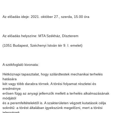
Az előadás ideje: 2021. október 27., szerda, 15.00 óra
Az előadás helyszíne: MTA Székház, Díszterem
(1051 Budapest, Széchenyi István tér 9. I. emelet)
A székfoglaló kivonata:
Hétköznapi tapasztalat, hogy szilárdtestek mechanikai terhelés
hatására
két vagy több darabra törnek. A törési folyamat részletei és
eredménye
erősen függ az anyagi jellemzők mellett a terhelés alkalmazásának
módjától
és a peremfeltételektől is. A szakterületen végzett kutatások célja
sokrétű: a törést általában igyekszünk megelőzni, mert a törési
jelenségek