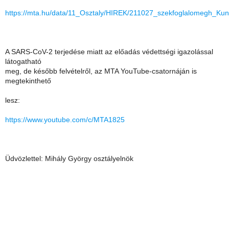
https://mta.hu/data/11_Osztaly/HIREK/211027_szekfoglalomegh_Kun
A SARS-CoV-2 terjedése miatt az előadás védettségi igazolással
látogatható
meg, de később felvételről, az MTA YouTube-csatornáján is
megtekinthető
lesz:
https://www.youtube.com/c/MTA1825
Üdvözlettel: Mihály György osztályelnök