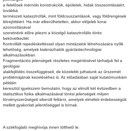
a felelősek mérnöki konstrukciók, épületek, hidak összeomlásáért,
továbbá
természeti katasztrófák, mint földcsuszamlások, vagy földrengések
létrejöttéért. Ha már elkerülhetetlen, akkor előjelek korai
azonosításával
szeretnénk előre jelezni a közelgő katasztrofális törés
bekövetkeztét.
Kontrollált repedéskeltéssel olyan mintázatok létrehozására nyílik
lehetőség, amelyek kiaknázhatók gyártástechnológiai
alkalmazásokban.
Fragmentációs jelenségek részletes megértésével tárhatjuk fel a
geológiai
alakfejlődés összefüggéseit, de közelebb juthatunk az űrszemét
problémájának kezeléséhez is. Az előadásban saját kutatómunkám
példáin
keresztül igyekszem bemutatni, hogy az elmúlt két évtizedben a
statisztikus fizika alkalmazásával törési jelenségek milyen
törvényszerűségeit sikerült feltárni, amelyek elméleti érdekességük
mellett gyakorlati jelentőséggel is bírnak.
A székfoglaló meghívója innen tölthető le: