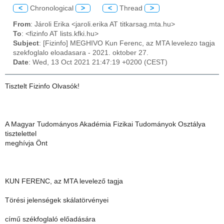
<
Chronological
>
<
Thread
>
From
: Jároli Erika <jaroli.erika AT titkarsag.mta.hu>
To
: <fizinfo AT lists.kfki.hu>
Subject
: [Fizinfo] MEGHIVO Kun Ferenc, az MTA levelezo tagja
szekfoglalo eloadasara - 2021. oktober 27.
Date
: Wed, 13 Oct 2021 21:47:19 +0200 (CEST)
Tisztelt Fizinfo Olvasók!
A Magyar Tudományos Akadémia Fizikai Tudományok Osztálya
tisztelettel
meghívja Önt
KUN FERENC, az MTA levelező tagja
Törési jelenségek skálatörvényei
című székfoglaló előadására