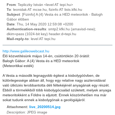
From
: Tepliczky István <level AT tepi.hu>
To
: leonidak AT mcse.hu, fizinfo AT lists.kfki.hu
Subject
: [Fizinfo] A (4) Vesta és a HED meteoritok - Balogh
Gábor élőben
Date
: Thu, 14 May 2020 12:59:08 +0200
Authentication-results
: smtp2.kfki.hu (amavisd-new);
dkim=pass (1024-bit key) header.d=tepi.hu
Mail-reply-to
: level AT tepi.hu
http://www.galileowebcast.hu
Élő közvetítésünk május 14-én, csütörtökön 20 órától:
Balogh Gábor: A (4) Vesta és a HED meteoritok
(Meteoritikai esték)
A Vesta a második legnagyobb égitest a kisbolygóövben, de
különlegessége abban áll, hogy egy relatíve nagy aszteroidával
való ütközés lerobbantotta déli féltekéjénél anyagának egy részét.
Ebből a törmelékből több kisbolygócsalád született, melyek anyaga
meteoritokként a Földre is eljutott. Ennek köszönhetően ma már
sokat tudunk ennek a kisbolygónak a geológiájáról.
Attachment:
live_20200514.jpg
Description:
JPEG image