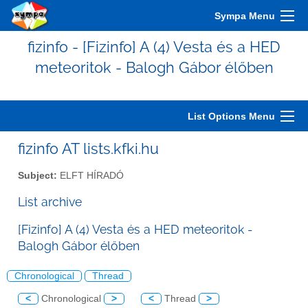
Sympa Menu
fizinfo - [Fizinfo] A (4) Vesta és a HED
meteoritok - Balogh Gábor élőben
List Options Menu
fizinfo AT lists.kfki.hu
Subject:
ELFT HÍRADÓ
List archive
[Fizinfo] A (4) Vesta és a HED meteoritok -
Balogh Gábor élőben
Chronological
Thread
<
Chronological
>
<
Thread
>