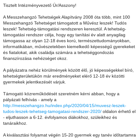
Tisztelt Intézményvezető Úr/Asszony!
A Messzehangzó Tehetségek Alapítvány 2008 óta több, mint 100
Messzehangzó Tehetséget támogatott a Művész leszek! Tudós
leszek! Tehetség-támogatási rendszeren keresztül. A tehetség-
támogatási rendszer célja, hogy egy tanítási év alatt anyagilag
támogassa az olyan 12-18 éves korú, természettudományokban,
informatikában, művészetekben kiemelkedő képességű gyerekeket
és fiatalokat, akik családja számára a tehetséggondozás
finanszírozása nehézséget okoz.
A pályázatra nehéz körülmények között élő, jó képességekkel bíró,
tehetségterületükön már eredményeket elérő 12-18 év közötti
gyermekek jelentkezését várjuk.
Támogató közreműködését szeretném kérni abban, hogy a
pályázati felhívás - amely a
http://messzehangzo.hu/index.php/2020/04/15/muvesz-leszek-
tudos-leszek-tehetseg-tamogatasi-rendszer-2020/
oldalon érhető el
- eljuthasson a 6-12. évfolyamos diákokhoz, szüleikhez és
tanáraikhoz.
A kiválasztási folyamat végén 15-20 gyermek egy tanév időtartamra