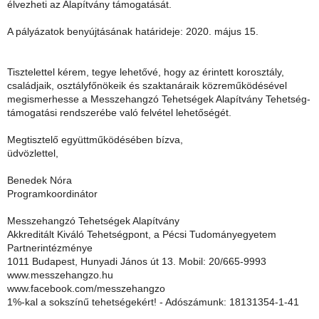
élvezheti az Alapítvány támogatását.
A pályázatok benyújtásának határideje: 2020. május 15.
Tisztelettel kérem, tegye lehetővé, hogy az érintett korosztály,
családjaik, osztályfőnökeik és szaktanáraik közreműködésével
megismerhesse a Messzehangzó Tehetségek Alapítvány Tehetség-
támogatási rendszerébe való felvétel lehetőségét.
Megtisztelő együttműködésében bízva,
üdvözlettel,
Benedek Nóra
Programkoordinátor
Messzehangzó Tehetségek Alapítvány
Akkreditált Kiváló Tehetségpont, a Pécsi Tudományegyetem
Partnerintézménye
1011 Budapest, Hunyadi János út 13. Mobil: 20/665-9993
www.messzehangzo.hu
www.facebook.com/messzehangzo
1%-kal a sokszínű tehetségekért! - Adószámunk: 18131354-1-41