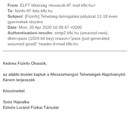
From
: ELFT titkárság <kovacsb AT mail.kfki.hu>
To
: fizinfo AT lists.kfki.hu
Subject
: [Fizinfo] Tehetség-támogatási pályázat 12-18 éves
gyermekek részére
Date
: Mon, 20 Apr 2020 10:38:47 +0200
Authentication-results
: smtp2.kfki.hu (amavisd-new);
dkim=pass (1024-bit key) reason="pass (just generated,
assumed good)" header.d=mail.kfki.hu
Kedves Fizinfo Olvasók,
az alábbi levelet kaptuk a Messzehangzó Tehetségek Alapítványtól.
Kérem terjesszék.
Köszönettel:
Soós Hajnalka
Eötvös Loránd Fizikai Társulat