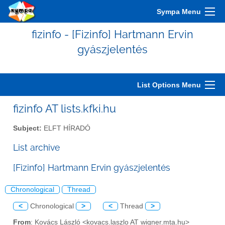
Sympa Menu
fizinfo - [Fizinfo] Hartmann Ervin
gyászjelentés
List Options Menu
fizinfo AT lists.kfki.hu
Subject:
ELFT HÍRADÓ
List archive
[Fizinfo] Hartmann Ervin gyászjelentés
Chronological
Thread
<
Chronological
>
<
Thread
>
From
: Kovács László <kovacs.laszlo AT wigner.mta.hu>