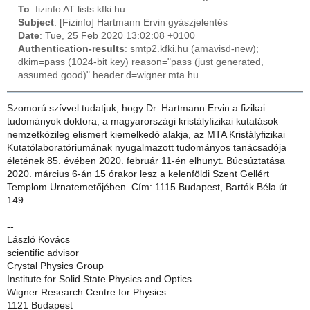
To
: fizinfo AT lists.kfki.hu
Subject
: [Fizinfo] Hartmann Ervin gyászjelentés
Date
: Tue, 25 Feb 2020 13:02:08 +0100
Authentication-results
: smtp2.kfki.hu (amavisd-new);
dkim=pass (1024-bit key) reason="pass (just generated,
assumed good)" header.d=wigner.mta.hu
Szomorú szívvel tudatjuk, hogy Dr. Hartmann Ervin a fizikai
tudományok doktora, a magyarországi kristályfizikai kutatások
nemzetközileg elismert kiemelkedő alakja, az MTA Kristályfizikai
Kutatólaboratóriumának nyugalmazott tudományos tanácsadója
életének 85. évében 2020. február 11-én elhunyt. Búcsúztatása
2020. március 6-án 15 órakor lesz a kelenföldi Szent Gellért
Templom Urnatemetőjében. Cím: 1115 Budapest, Bartók Béla út
149.
--
László Kovács
scientific advisor
Crystal Physics Group
Institute for Solid State Physics and Optics
Wigner Research Centre for Physics
1121 Budapest