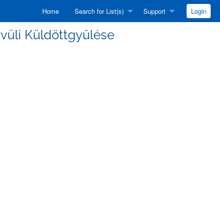
Home
Search for List(s)
Support
Login
kívüli Küldöttgyűlése