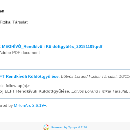
ett
izikai Társulat
:
MEGHÍVÓ_Rendkívüli Küldöttgyűlés_20181109.pdf
Adobe PDF document
LFT Rendkívüli Küldöttgyűlése
,
Eötvös Loránd Fizikai Társulat, 10/1
le follow-up(s)>
fo] ELFT Rendkívüli Küldöttgyűlése
,
Eötvös Loránd Fizikai Társulat,
ered by
MHonArc 2.6.19+
.
Powered by Sympa 6.2.76