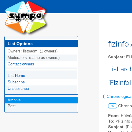
fizinfo
List Options
Owners:
listsadm, (1 owners)
Subject:
EL
Moderators:
(same as owners)
Contact owners
List arc
List Home
[Fizinf
Subscribe
Unsubscribe
Chronologica
Archive
<
Chrono
Post
From
: Eötvö
To
: <Fizinfo 
Subject
: [F