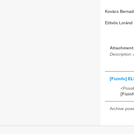
Kovács Bernad
Eötvös Loránd F
Attachment
Description:
[Fizinfo] E
<Possib
[Fizin
Archive pow