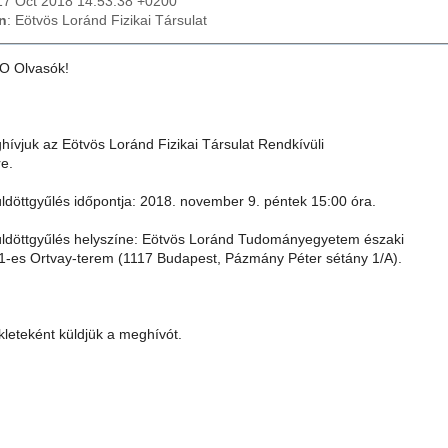
17 Oct 2018 14:53:38 +0200
n
: Eötvös Loránd Fizikai Társulat
O Olvasók!
ghívjuk az Eötvös Loránd Fizikai Társulat Rendkívüli
re.
üldöttgyűlés időpontja: 2018. november 9. péntek 15:00 óra.
üldöttgyűlés helyszíne: Eötvös Loránd Tudományegyetem északi
1-es Ortvay-terem (1117 Budapest, Pázmány Péter sétány 1/A).
kleteként küldjük a meghívót.