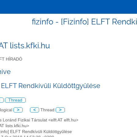
fizinfo - [Fizinfo] ELFT Rend
 AT lists.kfki.hu
FT HÍRADÓ
hive
o] ELFT Rendkívüli Küldöttgyűlése
l
Thread
logical
>
<
Thread
>
s Loránd Fizikai Társulat <elft AT elft.hu>
AT lists.kfki.hu>
izinfo] ELFT Rendkívüli Küldöttgyűlése