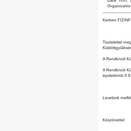
Date
: Wed, 
Organizatio
Kedves FIZINF
Tisztelettel me
Küldöttgyűlésé
A Rendkívüli K
A Rendkívüli K
épülettömb 0.8
Levelünk mellé
Köszönettel: