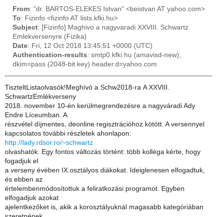
From
: "dr. BARTOS-ELEKES Istvan" <beistvan AT yahoo.com>
To
: Fizinfo <fizinfo AT lists.kfki.hu>
Subject
: [Fizinfo] Maghivo a nagyvaradi XXVIII. Schwartz
Emlekversenyre (Fizika)
Date
: Fri, 12 Oct 2018 13:45:51 +0000 (UTC)
Authentication-results
: smtp0.kfki.hu (amavisd-new);
dkim=pass (2048-bit key) header.d=yahoo.com
TiszteltListaolvasók!Meghívó a Schw2018-ra A XXVIII.
SchwartzEmlékverseny
2018. november 10-én kerülmegrendezésre a nagyváradi Ady
Endre Líceumban. A
részvétel díjmentes, deonline regisztrációhoz kötött. A versennyel
kapcsolatos további részletek ahonlapon:
http://lady.rdsor.ro/~schwartz
olvashatók. Egy fontos változás történt: több kolléga kérte, hogy
fogadjuk el
a verseny évében IX.osztályos diákokat. Ideiglenesen elfogadtuk,
és ebben az
értelembenmódosítottuk a feliratkozási programot. Egyben
elfogadjuk azokat
ajelentkezőket is, akik a korosztályuknál magasabb kategóriában
szeretnének