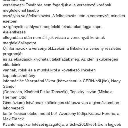
versenyezni.Továbbra sem fogadjuk el a versenyző korának
megfelelőnél kisebb
osztályba valófeliratkozást. A feliratkozás után a versenyző, mindkét
esetben
az igényeltosztálynak megfelelő feladatokat fogja kapni.
Ajelentkezés
elfogadása után nem állítjuk vissza a versenyző korának
megfelelőállapotot.
Újinformációk a versenyről.Ezeken a linkeken a verseny részletes
programját
és az előadások kivonatait találhatják meg. Az idén iskülönleges
előadóink
vannak, róluk és a munkáikról a következő linkeken
kaphatnaknéhány
információt: Veszprémi Viktor (közvetlenül a CERN-ből jön), Nagy
Sándor
(Debrecen, Kísérleti FizikaiTanszék), Teplicky István (Miskolc,
Herman Ottó
Gimnázium).Istvánnak különleges státusza van a gimnáziumban:
laborvezető
tanár éskísérleteket mutat be! Averseny fődíja.Krausz Ferenc, a
Max Planck
Kvantumoptikai Intézet igazgatója, a Schw2018két-három legjobb