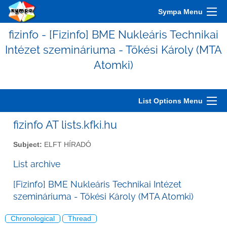
Sympa Menu
fizinfo - [Fizinfo] BME Nukleáris Technikai
Intézet szemináriuma - Tőkési Károly (MTA
Atomki)
List Options Menu
fizinfo AT lists.kfki.hu
Subject:
ELFT HÍRADÓ
List archive
[Fizinfo] BME Nukleáris Technikai Intézet
szemináriuma - Tőkési Károly (MTA Atomki)
Chronological
Thread