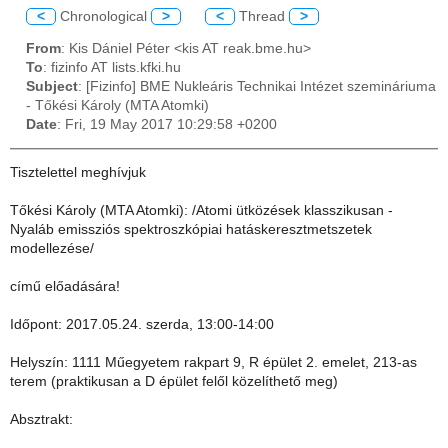
<
Chronological
>
<
Thread
>
From
: Kis Dániel Péter <kis AT reak.bme.hu>
To
: fizinfo AT lists.kfki.hu
Subject
: [Fizinfo] BME Nukleáris Technikai Intézet szemináriuma
- Tőkési Károly (MTA Atomki)
Date
: Fri, 19 May 2017 10:29:58 +0200
Tisztelettel meghívjuk
Tőkési Károly (MTA Atomki): /Atomi ütközések klasszikusan -
Nyaláb emissziós spektroszkópiai hatáskeresztmetszetek
modellezése/
című előadására!
Időpont: 2017.05.24. szerda, 13:00-14:00
Helyszín: 1111 Műegyetem rakpart 9, R épület 2. emelet, 213-as
terem (praktikusan a D épület felől közelíthető meg)
Absztrakt: