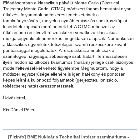
Előadásomban a klasszikus pályájú Monte Carlo (Classical
Trajectory Monte Carlo, CTMC) módszert fogom bemutatni olyan
ütközési folyamatok hatáskeresztmetszeteinek a
tanulmányozására, melyek a nyaláb emissziós spektroszkópiai
kísérletek kapcsán merülhetnek fel. A CTMC módszer az
ütközésben résztvevő részecskékre vonatkozó klasszikus
mozgásegyenletek numerikus megoldásán alapszik. Numerikusan
a klasszikus egyenletek tetszőleges számú részecskére kívánt
pontossággal megoldhatók. A részecskeszámnak csak a
számítógép nagysága, sebessége szab határt. Természetesen
ilyen módon az ütközés kvantumos (hullám) jellege csak bizonyos
modellfeltevésekkel vehető figyelembe.Megmutatom, hogy a
módszer egyszerűsége ellenére is igen hatékony és pontosan
képes leírni a különböző folyamatok (gerjesztés, ionizáció,
töltéscsere) hatáskeresztmetszeteit.
Üdvözlettel,
Kis Dániel Péter
[Fizinfo] BME Nukleáris Technikai Intézet szemináriuma -