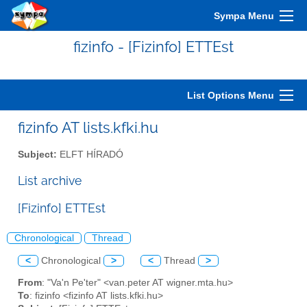
Sympa Menu
fizinfo - [Fizinfo] ETTEst
List Options Menu
fizinfo AT lists.kfki.hu
Subject:
ELFT HÍRADÓ
List archive
[Fizinfo] ETTEst
Chronological
Thread
<
Chronological
>
<
Thread
>
From
: "Va'n Pe'ter" <van.peter AT wigner.mta.hu>
To
: fizinfo <fizinfo AT lists.kfki.hu>