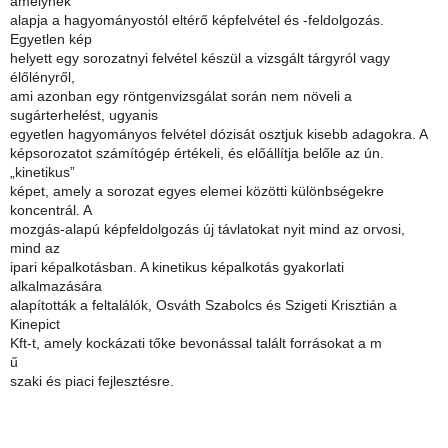
amelynek
alapja a hagyományostól eltérő képfelvétel és -feldolgozás.
Egyetlen kép
helyett egy sorozatnyi felvétel készül a vizsgált tárgyról vagy
élőlényről,
ami azonban egy röntgenvizsgálat során nem növeli a
sugárterhelést, ugyanis
egyetlen hagyományos felvétel dózisát osztjuk kisebb adagokra. A
képsorozatot számítógép értékeli, és előállítja belőle az ún.
„kinetikus”
képet, amely a sorozat egyes elemei közötti különbségekre
koncentrál. A
mozgás-alapú képfeldolgozás új távlatokat nyit mind az orvosi,
mind az
ipari képalkotásban. A kinetikus képalkotás gyakorlati
alkalmazására
alapították a feltalálók, Osváth Szabolcs és Szigeti Krisztián a
Kinepict
Kft-t, amely kockázati tőke bevonással talált forrásokat a m
​ű
szaki és piaci fejlesztésre.