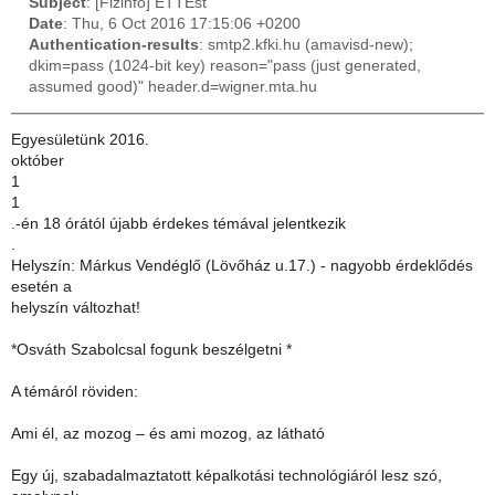
Subject
: [Fizinfo] ETTEst
Date
: Thu, 6 Oct 2016 17:15:06 +0200
Authentication-results
: smtp2.kfki.hu (amavisd-new);
dkim=pass (1024-bit key) reason="pass (just generated,
assumed good)" header.d=wigner.mta.hu
Egyesületünk 2016.
​október​
1
​1
.-én 18 órától újabb érdekes témával jelentkezik
​.​
Helyszín: Márkus Vendéglő (Lövőház u.17.) - nagyobb érdeklődés
esetén a
helyszín változhat!​
*​Osváth Szabolcsal fogunk beszélgetni *
A témáról röviden:
Ami él, az mozog – és ami mozog, az látható
Egy új, szabadalmaztatott képalkotási technológiáról lesz szó,