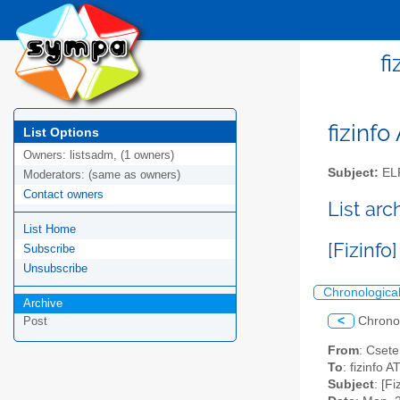
f
fizinfo
List Options
Owners:
listsadm, (1 owners)
Subject:
EL
Moderators:
(same as owners)
Contact owners
List arc
List Home
[Fizinfo
Subscribe
Unsubscribe
Chronologica
Archive
<
Chrono
Post
From
: Cset
To
: fizinfo AT
Subject
: [F