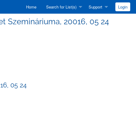
Home
Search for List(s)
Support
Login
tézet Szemináriuma, 20016, 05 24
16, 05 24