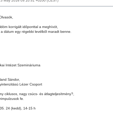
23 May 2016 09:10:51 +0200 (CEST)
 Olvasók,
döm korrigált időponttal a meghívót,
, a dátum egy régebbi levélből maradt benne.
kai Intézet Szemináriuma
land Sándor,
intenzitású Lézer Csoport
y ciklusos, nagy csúcs- és átlagteljesítmény?,
rimpulzusok fe.
05. 24 (kedd), 14-15 h