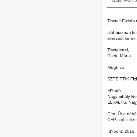
Date
: Mon, 
Tisztelt Fizinfo
alábbiakban kül
elnézést kérek
Tisztelettel,
Csete Mária
Meghívó
SZTE TTIK Fizi
El?adó:
Nagymihály Ro
ELI-ALPS, Nagy
Cím: Út a néhán
CEP-stabil léze
Id?pont: 2016. 