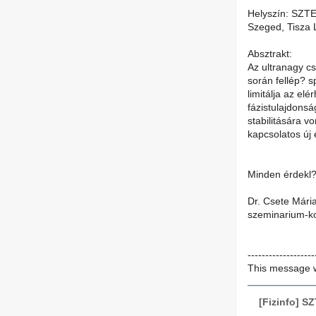
Helyszín: SZTE
Szeged, Tisza L
Absztrakt:
Az ultranagy c
során fellép? s
limitálja az el
fázistulajdonsá
stabilitására v
kapcsolatos új
Minden érdekl?d
Dr. Csete Mári
szeminarium-ko
-------------------
This message w
[Fizinfo] S