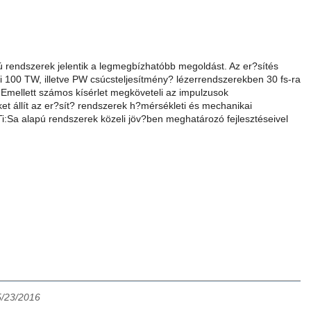
ú rendszerek jelentik a legmegbízhatóbb megoldást. Az er?sítés
egi 100 TW, illetve PW csúcsteljesítmény? lézerrendszerekben 30 fs-ra
t. Emellett számos kísérlet megköveteli az impulzusok
ket állít az er?sít? rendszerek h?mérsékleti és mechanikai
 Ti:Sa alapú rendszerek közeli jöv?ben meghatározó fejlesztéseivel
5/23/2016