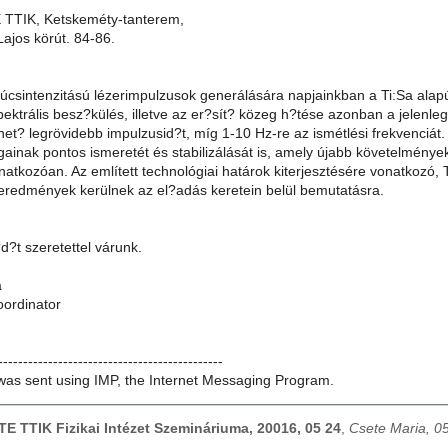
 TTIK, Ketskeméty-tanterem,
ajos körút. 84-86.
súcsintenzitású lézerimpulzusok generálására napjainkban a Ti:Sa alap
pektrális besz?külés, illetve az er?sít? közeg h?tése azonban a jelenl
érhet? legrövidebb impulzusid?t, míg 1-10 Hz-re az ismétlési frekvenciá
gainak pontos ismeretét és stabilizálását is, amely újabb követelménye
onatkozóan. Az említett technológiai határok kiterjesztésére vonatkozó,
 eredmények kerülnek az el?adás keretein belül bemutatásra.
?t szeretettel várunk.
a
ordinator
---------------------------------------------
as sent using IMP, the Internet Messaging Program.
ZTE TTIK Fizikai Intézet Szemináriuma, 20016, 05 24
,
Csete Maria, 0