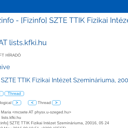
izinfo - [Fizinfo] SZTE TTIK Fizikai In
 AT lists.kfki.hu
FT HÍRADÓ
hive
] SZTE TTIK Fizikai Intézet Szemináriuma, 200
l
Thread
logical
>
<
Thread
>
e Maria <mcsete AT physx.u-szeged.hu>
 lists.kfki.hu
izinfo] SZTE TTIK Fizikai Intézet Szemináriuma, 20016, 05 24