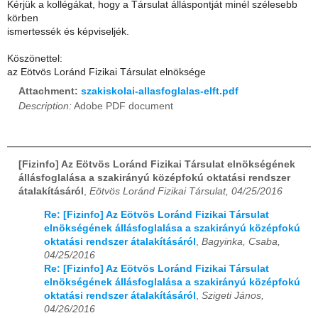
Kérjük a kollégákat, hogy a Társulat álláspontját minél szélesebb
körben
ismertessék és képviseljék.
Köszönettel:
az Eötvös Loránd Fizikai Társulat elnöksége
Attachment:
szakiskolai-allasfoglalas-elft.pdf
Description:
Adobe PDF document
[Fizinfo] Az Eötvös Loránd Fizikai Társulat elnökségének
állásfoglalása a szakirányú középfokú oktatási rendszer
átalakításáról
,
Eötvös Loránd Fizikai Társulat, 04/25/2016
Re: [Fizinfo] Az Eötvös Loránd Fizikai Társulat
elnökségének állásfoglalása a szakirányú középfokú
oktatási rendszer átalakításáról
,
Bagyinka, Csaba,
04/25/2016
Re: [Fizinfo] Az Eötvös Loránd Fizikai Társulat
elnökségének állásfoglalása a szakirányú középfokú
oktatási rendszer átalakításáról
,
Szigeti János,
04/26/2016