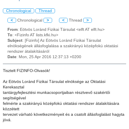
Chronological
Thread
<
Chronological
>
<
Thread
>
From
: Eötvös Loránd Fizikai Társulat <elft AT elft.hu>
To
: <Fizinfo AT lists.kfki.hu>
Subject
: [Fizinfo] Az Eötvös Loránd Fizikai Társulat
elnökségének állásfoglalása a szakirányú középfokú oktatási
rendszer átalakításáról
Date
: Mon, 25 Apr 2016 12:37:13 +0200
Tisztelt FIZINFO-Olvasók!
Az Eötvös Loránd Fizikai Társulat elnöksége az Oktatási
Kerekasztal
tantárgyfejlesztési munkacsoportjaiban résztvevő szakértői
segítségével
felmérte a szakirányú középfokú oktatási rendszer átalakítására
közzétett
tervezet várható következményeit és a csatolt állásfoglalást hagyta
jóvá.