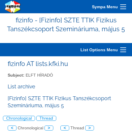
Sympa Menu
fizinfo - [Fizinfo] SZTE TTIK Fizikus
Tanszékcsoport Szemináriuma, május 5
List Options Menu
fizinfo AT lists.kfki.hu
Subject:
ELFT HÍRADÓ
List archive
[Fizinfo] SZTE TTIK Fizikus Tanszékcsoport
Szemináriuma, május 5
Chronological
Thread
<
Chronological
>
<
Thread
>