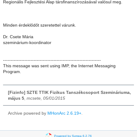
Regionális Fejlesztési Alap társfinanszírozásával valósul meg.
Minden érdeklődőt szeretettel várunk.
Dr. Csete Mária
szeminárium-koordinator
----------------------------------------------------------------
This message was sent using IMP, the Internet Messaging
Program.
[Fizinfo] SZTE TTIK Fizikus Tanszékcsoport Szemináriuma,
május 5
,
mcsete, 05/01/2015
Archive powered by
MHonArc 2.6.19+
.
Powered by Sympa 6.2.76