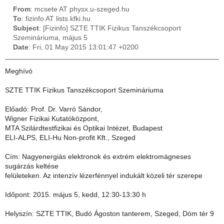
From
: mcsete AT physx.u-szeged.hu
To
: fizinfo AT lists.kfki.hu
Subject
: [Fizinfo] SZTE TTIK Fizikus Tanszékcsoport
Szemináriuma, május 5
Date
: Fri, 01 May 2015 13:01:47 +0200
Meghívó
SZTE TTIK Fizikus Tanszékcsoport Szemináriuma
Előadó: Prof. Dr. Varró Sándor,
Wigner Fizikai Kutatóközpont,
MTA Szilárdtestfizikai és Optikai Intézet, Budapest
ELI-ALPS, ELI-Hu Non-profit Kft., Szeged
Cím: Nagyenergiás elektronok és extrém elektromágneses
sugárzás keltése
felületeken. Az intenzív lézerfénnyel indukált közeli tér szerepe
Időpont: 2015. május 5, kedd, 12:30-13:30 h
Helyszín: SZTE TTIK, Budó Ágoston tanterem, Szeged, Dóm tér 9