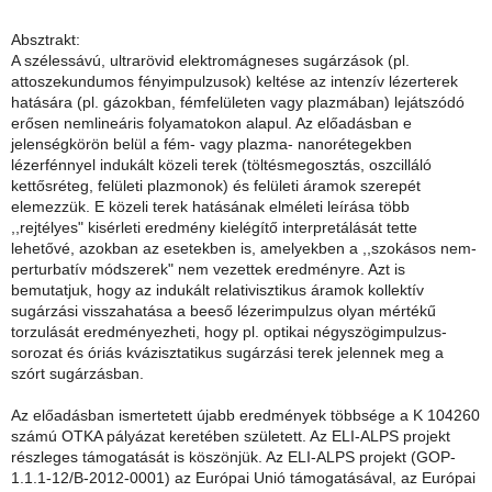
Absztrakt:
A szélessávú, ultrarövid elektromágneses sugárzások (pl.
attoszekundumos fényimpulzusok) keltése az intenzív lézerterek
hatására (pl. gázokban, fémfelületen vagy plazmában) lejátszódó
erősen nemlineáris folyamatokon alapul. Az előadásban e
jelenségkörön belül a fém- vagy plazma- nanorétegekben
lézerfénnyel indukált közeli terek (töltésmegosztás, oszcilláló
kettősréteg, felületi plazmonok) és felületi áramok szerepét
elemezzük. E közeli terek hatásának elméleti leírása több
,,rejtélyes" kisérleti eredmény kielégítő interpretálását tette
lehetővé, azokban az esetekben is, amelyekben a ,,szokásos nem-
perturbatív módszerek" nem vezettek eredményre. Azt is
bemutatjuk, hogy az indukált relativisztikus áramok kollektív
sugárzási visszahatása a beeső lézerimpulzus olyan mértékű
torzulását eredményezheti, hogy pl. optikai négyszögimpulzus-
sorozat és óriás kvázisztatikus sugárzási terek jelennek meg a
szórt sugárzásban.
Az előadásban ismertetett újabb eredmények többsége a K 104260
számú OTKA pályázat keretében született. Az ELI-ALPS projekt
részleges támogatását is köszönjük. Az ELI-ALPS projekt (GOP-
1.1.1-12/B-2012-0001) az Európai Unió támogatásával, az Európai