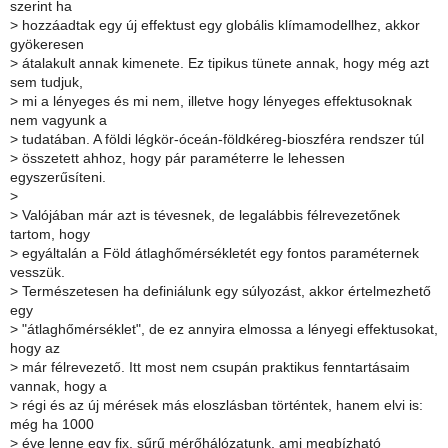
szerint ha
>
hozzáadtak egy új effektust egy globális klímamodellhez, akkor
gyökeresen
>
átalakult annak kimenete. Ez tipikus tünete annak, hogy még azt
sem tudjuk,
>
mi a lényeges és mi nem, illetve hogy lényeges effektusoknak
nem vagyunk a
>
tudatában. A földi légkör-óceán-földkéreg-bioszféra rendszer túl
>
összetett ahhoz, hogy pár paraméterre le lehessen
egyszerűsíteni.
>
>
Valójában már azt is tévesnek, de legalábbis félrevezetőnek
tartom, hogy
>
egyáltalán a Föld átlaghőmérsékletét egy fontos paraméternek
vesszük.
>
Természetesen ha definiálunk egy súlyozást, akkor értelmezhető
egy
>
"átlaghőmérséklet", de ez annyira elmossa a lényegi effektusokat,
hogy az
>
már félrevezető. Itt most nem csupán praktikus fenntartásaim
vannak, hogy a
>
régi és az új mérések más eloszlásban történtek, hanem elvi is:
még ha 1000
>
éve lenne egy fix, sűrű mérőhálózatunk, ami megbízható