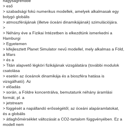
nagyságrendbe
>
eső
>
szabadsági fokú numerikus modellek, amelyek alkalmasak egy
bolygó globális
>
atmoszférájának (illetve óceáni dinamikájának) szimulációjára.
>
>
Néhány éve a Fizikai Intézetben is elkezdtünk ismerkedni a
Hamburgi
>
Egyetemen
>
kifejlesztett Planet Simulator nevű modellel, mely alkalmas a Föld,
a Mars
>
és a
>
Titán alapvető légköri fizikájának vizsgálatára (további modulok
csatolása
>
esetén az óceánok dinamikája és a bioszféra hatása is
vizsgálható). Az
>
előadás
>
során, a Földre koncentrálva, bemutatunk néhány áramlási
formát, pl. a
>
jetstream
>
függését a napállandó erősségétől, az óceáni alapáramlatokat,
és a globális
>
átlaghőmérséklet változását a CO2-tartalom függvényében. Ez a
modell nem