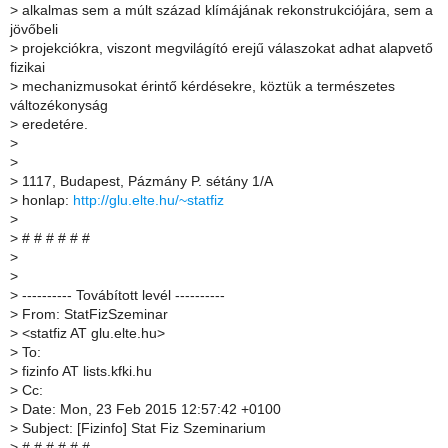
>
alkalmas sem a múlt század klímájának rekonstrukciójára, sem a
jövőbeli
>
projekciókra, viszont megvilágító erejű válaszokat adhat alapvető
fizikai
>
mechanizmusokat érintő kérdésekre, köztük a természetes
változékonyság
>
eredetére.
>
>
>
1117, Budapest, Pázmány P. sétány 1/A
>
honlap:
http://glu.elte.hu/~statfiz
>
>
# # # # # #
>
>
>
---------- Továbított levél ----------
>
From: StatFizSzeminar
>
<statfiz AT glu.elte.hu>
>
To:
>
fizinfo AT lists.kfki.hu
>
Cc:
>
Date: Mon, 23 Feb 2015 12:57:42 +0100
>
Subject: [Fizinfo] Stat Fiz Szeminarium
>
# # # # # #