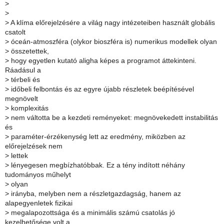
>
>
>
A klíma előrejelzésére a világ nagy intézeteiben használt globális
csatolt
>
óceán-atmoszféra (olykor bioszféra is) numerikus modellek olyan
>
összetettek,
>
hogy egyetlen kutató aligha képes a programot áttekinteni.
Ráadásul a
>
térbeli és
>
időbeli felbontás és az egyre újabb részletek beépítésével
megnövelt
>
komplexitás
>
nem váltotta be a kezdeti reményeket: megnövekedett instabilitás
és
>
paraméter-érzékenység lett az eredmény, miközben az
előrejelzések nem
>
lettek
>
lényegesen megbízhatóbbak. Ez a tény indított néhány
tudományos műhelyt
>
olyan
>
irányba, melyben nem a részletgazdagság, hanem az
alapegyenletek fizikai
>
megalapozottsága és a minimális számú csatolás jó
kezelhetősége volt a