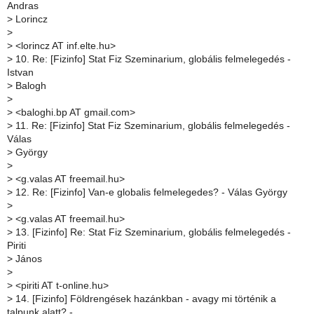
Andras
>
Lorincz
>
>
<lorincz AT inf.elte.hu>
>
10. Re: [Fizinfo] Stat Fiz Szeminarium, globális felmelegedés -
Istvan
>
Balogh
>
>
<baloghi.bp AT gmail.com>
>
11. Re: [Fizinfo] Stat Fiz Szeminarium, globális felmelegedés -
Válas
>
György
>
>
<g.valas AT freemail.hu>
>
12. Re: [Fizinfo] Van-e globalis felmelegedes? - Válas György
>
>
<g.valas AT freemail.hu>
>
13. [Fizinfo] Re: Stat Fiz Szeminarium, globális felmelegedés -
Piriti
>
János
>
>
<piriti AT t-online.hu>
>
14. [Fizinfo] Földrengések hazánkban - avagy mi történik a
talpunk alatt? -