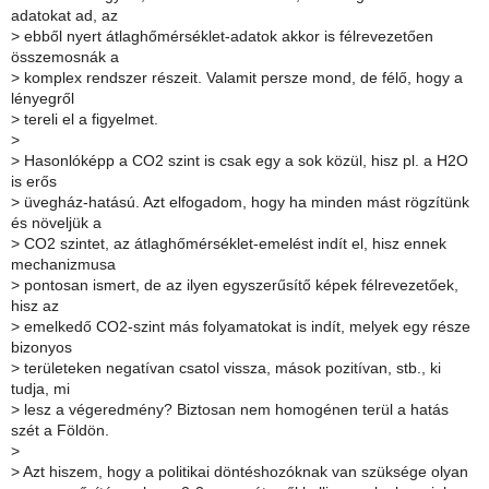
adatokat ad, az
>
ebből nyert átlaghőmérséklet-adatok akkor is félrevezetően
összemosnák a
>
komplex rendszer részeit. Valamit persze mond, de félő, hogy a
lényegről
>
tereli el a figyelmet.
>
>
Hasonlóképp a CO2 szint is csak egy a sok közül, hisz pl. a H2O
is erős
>
üvegház-hatású. Azt elfogadom, hogy ha minden mást rögzítünk
és növeljük a
>
CO2 szintet, az átlaghőmérséklet-emelést indít el, hisz ennek
mechanizmusa
>
pontosan ismert, de az ilyen egyszerűsítő képek félrevezetőek,
hisz az
>
emelkedő CO2-szint más folyamatokat is indít, melyek egy része
bizonyos
>
területeken negatívan csatol vissza, mások pozitívan, stb., ki
tudja, mi
>
lesz a végeredmény? Biztosan nem homogénen terül a hatás
szét a Földön.
>
>
Azt hiszem, hogy a politikai döntéshozóknak van szüksége olyan