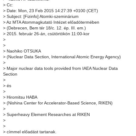
>
Cc:
>
Date: Mon, 23 Feb 2015 14:27:39 +0100 (CET)
>
Subject: [Fizinfo] Atomki-szeminárium
>
Az MTA Atommagkutató Intézet előadótermében
>
(Debrecen, Bem tér 18/c. 12. ép. III. em.)
>
2015. február 26-án, csütörtökön 11:00-kor
>
>
>
Naohiko OTSUKA
>
(Nuclear Data Section, International Atomic Energy Agency)
>
>
Major nuclear data tools provided from IAEA Nuclear Data
Section
>
>
és
>
>
Hiromitsu HABA
>
(Nishina Center for Accelerator-Based Science, RIKEN)
>
>
Superheavy Element Researches at RIKEN
>
>
>
címmel előadást tartanak.