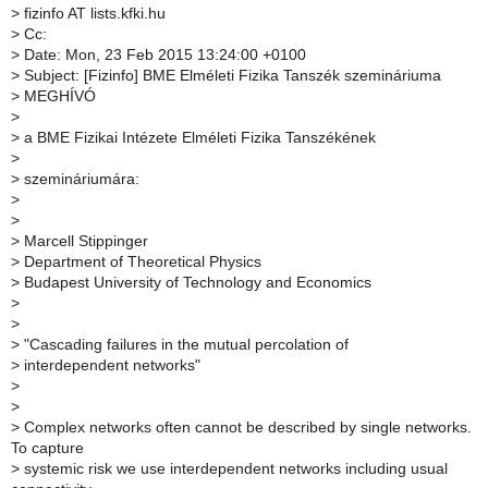
>
fizinfo AT lists.kfki.hu
>
Cc:
>
Date: Mon, 23 Feb 2015 13:24:00 +0100
>
Subject: [Fizinfo] BME Elméleti Fizika Tanszék szemináriuma
>
MEGHÍVÓ
>
>
a BME Fizikai Intézete Elméleti Fizika Tanszékének
>
>
szemináriumára:
>
>
>
Marcell Stippinger
>
Department of Theoretical Physics
>
Budapest University of Technology and Economics
>
>
>
"Cascading failures in the mutual percolation of
>
interdependent networks"
>
>
>
Complex networks often cannot be described by single networks.
To capture
>
systemic risk we use interdependent networks including usual