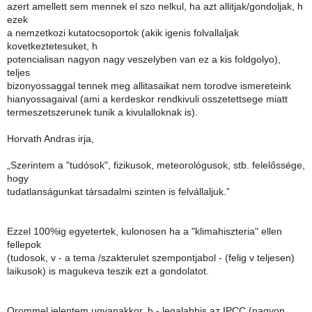
azert amellett sem mennek el szo nelkul, ha azt allitjak/gondoljak, h
ezek
a nemzetkozi kutatocsoportok (akik igenis folvallaljak
kovetkeztetesuket, h
potencialisan nagyon nagy veszelyben van ez a kis foldgolyo),
teljes
bizonyossaggal tennek meg allitasaikat nem torodve ismereteink
hianyossagaival (ami a kerdeskor rendkivuli osszetettsege miatt
termeszetszerunek tunik a kivulalloknak is).
Horvath Andras irja,
„Szerintem a "tudósok", fizikusok, meteorológusok, stb. felelőssége,
hogy
tudatlanságunkat társadalmi szinten is felvállaljuk.”
Ezzel 100%ig egyetertek, kulonosen ha a "klimahiszteria" ellen
fellepok
(tudosok, v - a tema /szakterulet szempontjabol - (felig v teljesen)
laikusok) is magukeva teszik ezt a gondolatot.
Orommel jelentem ugyanakkor, h - legalabbis az IPCC (nagyon