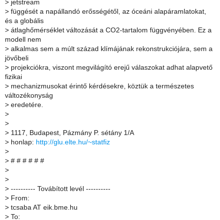
>
jetstream
>
függését a napállandó erősségétől, az óceáni alapáramlatokat,
és a globális
>
átlaghőmérséklet változását a CO2-tartalom függvényében. Ez a
modell nem
>
alkalmas sem a múlt század klímájának rekonstrukciójára, sem a
jövőbeli
>
projekciókra, viszont megvilágító erejű válaszokat adhat alapvető
fizikai
>
mechanizmusokat érintő kérdésekre, köztük a természetes
változékonyság
>
eredetére.
>
>
>
1117, Budapest, Pázmány P. sétány 1/A
>
honlap:
http://glu.elte.hu/~statfiz
>
>
# # # # # #
>
>
>
---------- Továbított levél ----------
>
From:
>
tcsaba AT eik.bme.hu
>
To: