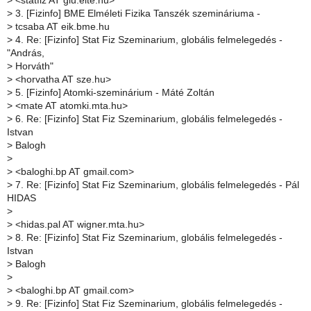
>
<statfiz AT glu.elte.hu>
>
3. [Fizinfo] BME Elméleti Fizika Tanszék szemináriuma -
>
tcsaba AT eik.bme.hu
>
4. Re: [Fizinfo] Stat Fiz Szeminarium, globális felmelegedés -
"András,
>
Horváth"
>
<horvatha AT sze.hu>
>
5. [Fizinfo] Atomki-szeminárium - Máté Zoltán
>
<mate AT atomki.mta.hu>
>
6. Re: [Fizinfo] Stat Fiz Szeminarium, globális felmelegedés -
Istvan
>
Balogh
>
>
<baloghi.bp AT gmail.com>
>
7. Re: [Fizinfo] Stat Fiz Szeminarium, globális felmelegedés - Pál
HIDAS
>
>
<hidas.pal AT wigner.mta.hu>
>
8. Re: [Fizinfo] Stat Fiz Szeminarium, globális felmelegedés -
Istvan
>
Balogh
>
>
<baloghi.bp AT gmail.com>
>
9. Re: [Fizinfo] Stat Fiz Szeminarium, globális felmelegedés -