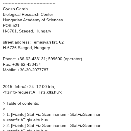
------------------------------------
Gyozo Garab
Biological Research Center
Hungarian Academy of Sciences
POB 521
H-6701, Szeged, Hungary
street address: Temesvari krt. 62
H-6726 Szeged, Hungary
Phone: +36-62-433131; 599600 (operator)
Fax: +36-62-433434
Mobile: +36-30-2077787
------------------------------------
2015. február 24. 12:00 írta,
<fizinfo-request AT lists.kfki.hu>:
>
Table of contents:
>
>
1. [Fizinfo] Stat Fiz Szeminarium - StatFizSzeminar
>
<statfiz AT glu.elte.hu>
>
2. [Fizinfo] Stat Fiz Szeminarium - StatFizSzeminar