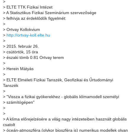
>
>
ELTE TTK Fizikai Intézet
>
A Statisztikus Fizikai Szeminárium szervezősége
>
felhívja az érdeklődők figyelmét:
>
>
Ortvay Kollokvium
>
http://ortvay-koll.elte.hu
>
>
2015. február 26.
>
csütörtök, 15 óra
>
északi tömb 0.81 Ortvay terem
>
>
Herein Mátyás
>
>
ELTE Elméleti Fizikai Tanszék, Geofizikai és Űrtudományi
Tanszék
>
>
"Vissza a fizikai gyökerekhez - globális klímamodell személyi
>
számítógépen"
>
>
>
A klíma előrejelzésére a világ nagy intézeteiben használt globális
csatolt
>
óceán-atmoszféra (olykor bioszféra is) numerikus modellek olyan