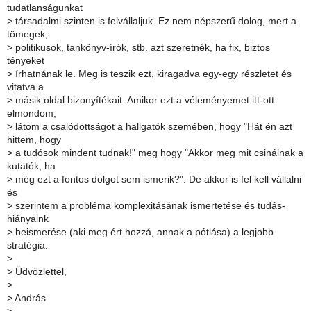
tudatlanságunkat
>
társadalmi szinten is felvállaljuk. Ez nem népszerű dolog, mert a
tömegek,
>
politikusok, tankönyv-írók, stb. azt szeretnék, ha fix, biztos
tényeket
>
írhatnának le. Meg is teszik ezt, kiragadva egy-egy részletet és
vitatva a
>
másik oldal bizonyítékait. Amikor ezt a véleményemet itt-ott
elmondom,
>
látom a csalódottságot a hallgatók szemében, hogy "Hát én azt
hittem, hogy
>
a tudósok mindent tudnak!" meg hogy "Akkor meg mit csinálnak a
kutatók, ha
>
még ezt a fontos dolgot sem ismerik?". De akkor is fel kell vállalni
és
>
szerintem a probléma komplexitásának ismertetése és tudás-
hiányaink
>
beismerése (aki meg ért hozzá, annak a pótlása) a legjobb
stratégia.
>
>
Üdvözlettel,
>
>
András