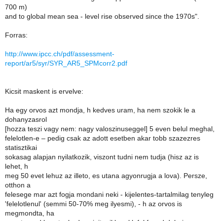
700 m)
and to global mean sea - level rise observed since the 1970s".
Forras:
http://www.ipcc.ch/pdf/assessment-
report/ar5/syr/SYR_AR5_SPMcorr2.pdf
Kicsit maskent is ervelve:
Ha egy orvos azt mondja, h kedves uram, ha nem szokik le a
dohanyzasrol
[hozza teszi vagy nem: nagy valoszinuseggel] 5 even belul meghal,
felelotlen-e – pedig csak az adott esetben akar tobb szazezres
statisztikai
sokasag alapjan nyilatkozik, viszont tudni nem tudja (hisz az is
lehet, h
meg 50 evet lehuz az illeto, es utana agyonrugja a lova). Persze,
otthon a
felesege mar azt fogja mondani neki - kijelentes-tartalmilag tenyleg
'felelotlenul' (semmi 50-70% meg ilyesmi), - h az orvos is
megmondta, ha