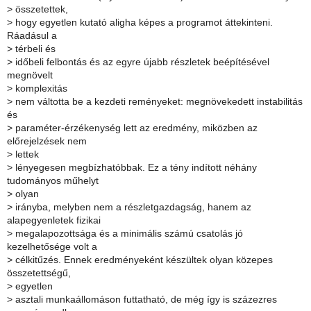
>
összetettek,
>
hogy egyetlen kutató aligha képes a programot áttekinteni.
Ráadásul a
>
térbeli és
>
időbeli felbontás és az egyre újabb részletek beépítésével
megnövelt
>
komplexitás
>
nem váltotta be a kezdeti reményeket: megnövekedett instabilitás
és
>
paraméter-érzékenység lett az eredmény, miközben az
előrejelzések nem
>
lettek
>
lényegesen megbízhatóbbak. Ez a tény indított néhány
tudományos műhelyt
>
olyan
>
irányba, melyben nem a részletgazdagság, hanem az
alapegyenletek fizikai
>
megalapozottsága és a minimális számú csatolás jó
kezelhetősége volt a
>
célkitűzés. Ennek eredményeként készültek olyan közepes
összetettségű,
>
egyetlen
>
asztali munkaállomáson futtatható, de még így is százezres