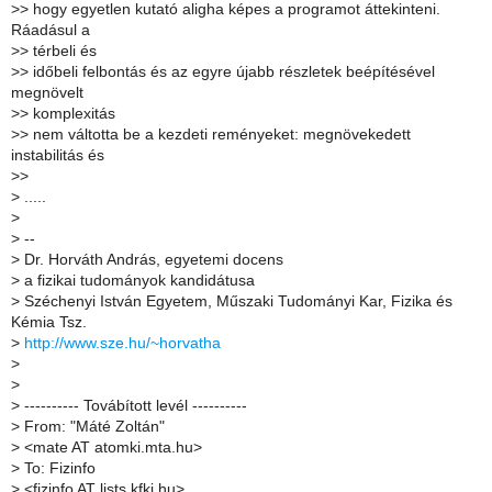
>
> hogy egyetlen kutató aligha képes a programot áttekinteni.
Ráadásul a
>
> térbeli és
>
> időbeli felbontás és az egyre újabb részletek beépítésével
megnövelt
>
> komplexitás
>
> nem váltotta be a kezdeti reményeket: megnövekedett
instabilitás és
>
>
>
.....
>
>
--
>
Dr. Horváth András, egyetemi docens
>
a fizikai tudományok kandidátusa
>
Széchenyi István Egyetem, Műszaki Tudományi Kar, Fizika és
Kémia Tsz.
>
http://www.sze.hu/~horvatha
>
>
>
---------- Továbított levél ----------
>
From: "Máté Zoltán"
>
<mate AT atomki.mta.hu>
>
To: Fizinfo
>
<fizinfo AT lists.kfki.hu>