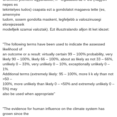
nepes es
tekintelyes tudos) csapata ezt a gondolatot magaeva tette (es,
amennyire
tudom, sosem gondolta maskent, legfeljebb a valoszinusegi
elorejezeseik
modelljeik szamai valoztak). Ezt illusztralando alljon itt ket idezet:
"The following terms have been used to indicate the assessed
likelihood of
an outcome or a result: virtually certain 99 – 100% probability, very
likely 90 – 100%, likely 66 – 100%, about as likely as not 33 – 66%,
unlikely 0 – 33%, very unlikely 0 – 10%, exceptionally unlikely 0 –
1%.
Additional terms (extremely likely: 95 – 100%, more li k ely than not
>50 –
100%, more unlikely than likely 0 – <50% and extremely unlikely 0 –
5%) may
also be used when appropriate"
"The evidence for human influence on the climate system has
grown since the