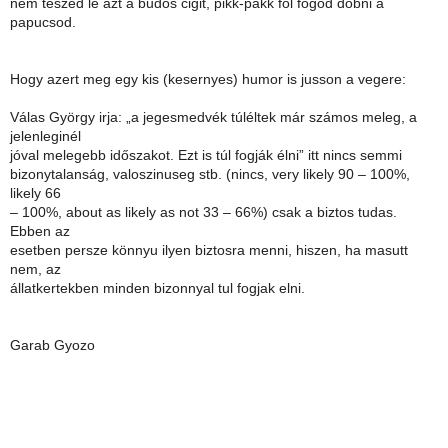
nem teszed le azt a budos cigit, pikk-pakk fol fogod dobni a
papucsod.
Hogy azert meg egy kis (kesernyes) humor is jusson a vegere:
Válas György irja: „a jegesmedvék túléltek már számos meleg, a
jelenleginél
jóval melegebb időszakot. Ezt is túl fogják élni” itt nincs semmi
bizonytalanság, valoszinuseg stb. (nincs, very likely 90 – 100%,
likely 66
– 100%, about as likely as not 33 – 66%) csak a biztos tudas.
Ebben az
esetben persze könnyu ilyen biztosra menni, hiszen, ha masutt
nem, az
állatkertekben minden bizonnyal tul fogjak elni.
Garab Gyozo