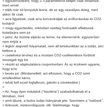
>
egyszerűsítésre, hogy 2-3 paraméterről kelljen csak olvasniuk,
mert ennél
>
több már túl bonyolult lenne, de ez egy veszélyes dolog, mert
akkor ők csak
>
arra figyelnek, csak arra koncentrálják az erőforrásokat és CO2-
kvótáról
>
megy egyezkedés, miközben esetleg fontosabb effektusok
kutatására sem jut
>
pénz. Az őszinte eljárás az lenne, ha elismernénk: egyszerűen
nem értjük a
>
légkör alapvető folyamatait, nem áll birtokunkban az a tudás, ami
kellene a
>
cselekvési tervhez és a mostani CO2-csökkentésre fordított
összegek egy kis
>
részét az alapkutatásra csoportosítani. Az az érzésem ugyanis,
hogy erre
>
kevés jut. (Mindamellett: azt elhiszem, hogy a CO2 szint
emelkedése káros,
>
tehát kell ezzel foglalkozni, gátolni a növekedést.)
>
>
Az, hogy ilyen indulatok ("hisztéria") szabadulhatnak el a
témában, mint
>
amit látunk, a biztos tudás hiányának jele. Szerintem a "tudósok",
>
fizikusok, meteorológusok, stb. felelőssége, hogy