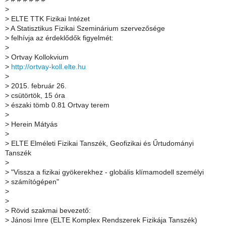
>
>
ELTE TTK Fizikai Intézet
>
A Statisztikus Fizikai Szeminárium szervezősége
>
felhívja az érdeklődők figyelmét:
>
>
Ortvay Kollokvium
>
http://ortvay-koll.elte.hu
>
>
2015. február 26.
>
csütörtök, 15 óra
>
északi tömb 0.81 Ortvay terem
>
>
Herein Mátyás
>
>
ELTE Elméleti Fizikai Tanszék, Geofizikai és Űrtudományi
Tanszék
>
>
"Vissza a fizikai gyökerekhez - globális klímamodell személyi
>
számítógépen"
>
>
>
Rövid szakmai bevezető:
>
Jánosi Imre (ELTE Komplex Rendszerek Fizikája Tanszék)