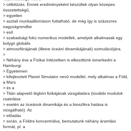
>
célkitűzés. Ennek eredményeként készültek olyan közepes
összetettségű,
>
egyetlen
>
asztali munkaállomáson futtatható, de még így is százezres
nagyságrendbe
>
eső
>
szabadsági fokú numerikus modellek, amelyek alkalmasak egy
bolygó globális
>
atmoszférájának (illetve óceáni dinamikájának) szimulációjára.
>
>
Néhány éve a Fizikai Intézetben is elkezdtünk ismerkedni a
Hamburgi
>
Egyetemen
>
kifejlesztett Planet Simulator nevű modellel, mely alkalmas a Föld,
a Mars
>
és a
>
Titán alapvető légköri fizikájának vizsgálatára (további modulok
csatolása
>
esetén az óceánok dinamikája és a bioszféra hatása is
vizsgálható). Az
>
előadás
>
során, a Földre koncentrálva, bemutatunk néhány áramlási
formát, pl. a