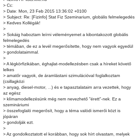
>
Cc:
>
Date: Mon, 23 Feb 2015 13:36:02 +0100
>
Subject: Re: [Fizinfo] Stat Fiz Szeminarium, globális felmelegedés
>
Kedves Kollégák!
>
>
Sokáig haboztam leírni véleményemet a kibontakozott globális
felmelegedés
>
témában, de ez a levél megerősítette, hogy nem vagyok egyedül
>
gondolataimmal.
>
>
A légkörfizikában, éghajlat-modellezésben csak a híreket követő
lelkes
>
amatőr vagyok, de áramlástani szimulációval foglalkoztam
(csillagközi
>
anyag, diesel-motor, ...) és e tapasztalataim arra vezettek, hogy
az egész
>
klímamodellezésünk még nem nevezhető "érett"-nek. Ez a
szemináriumi
>
összefoglaló megerősít, hogy a téma valódi ismerői közt is
jópáran
>
gondolják ezt.
>
>
Az gondolkoztatott el korábban, hogy sok hírt olvastam, melyek