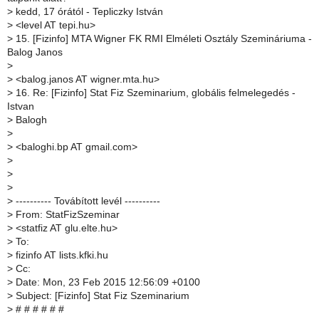
>
kedd, 17 órától - Tepliczky István
>
<level AT tepi.hu>
>
15. [Fizinfo] MTA Wigner FK RMI Elméleti Osztály Szemináriuma -
Balog Janos
>
>
<balog.janos AT wigner.mta.hu>
>
16. Re: [Fizinfo] Stat Fiz Szeminarium, globális felmelegedés -
Istvan
>
Balogh
>
>
<baloghi.bp AT gmail.com>
>
>
>
>
---------- Továbított levél ----------
>
From: StatFizSzeminar
>
<statfiz AT glu.elte.hu>
>
To:
>
fizinfo AT lists.kfki.hu
>
Cc:
>
Date: Mon, 23 Feb 2015 12:56:09 +0100
>
Subject: [Fizinfo] Stat Fiz Szeminarium
>
# # # # # #