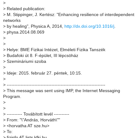
>
>
Related publication:
>
M. Stippinger, J. Kertész: "Enhancing resilience of interdependent
networks
>
by healing", Physica A, 2014,
http://dx.doi.org/10.1016/j
.
>
physa.2014.08.069
>
>
>
Helye: BME Fizikai Intézet, Elméleti Fizika Tanszék
>
Budafoki út 8. F-épület, III lépcsöház
>
Szemináriumi szoba
>
>
Ideje: 2015. február 27. péntek, 10:15.
>
>
----------------------------------------------------------------
>
This message was sent using IMP, the Internet Messaging
Program.
>
>
>
---------- Továbított levél ----------
>
From: "\"András, Horváth\""
>
<horvatha AT sze.hu>
>
To:
>
fizinfo AT lists.kfki.hu