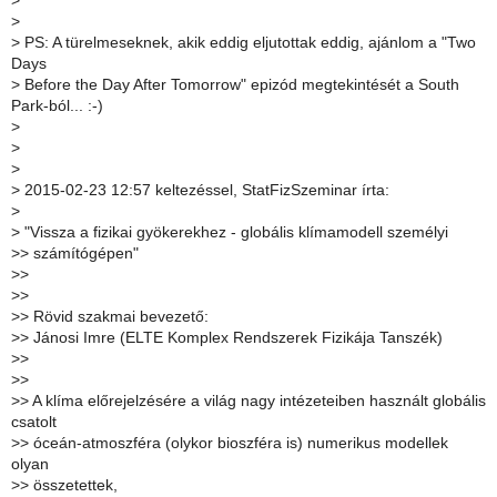
>
>
>
PS: A türelmeseknek, akik eddig eljutottak eddig, ajánlom a "Two
Days
>
Before the Day After Tomorrow" epizód megtekintését a South
Park-ból... :-)
>
>
>
>
2015-02-23 12:57 keltezéssel, StatFizSzeminar írta:
>
>
"Vissza a fizikai gyökerekhez - globális klímamodell személyi
>
> számítógépen"
>
>
>
>
>
> Rövid szakmai bevezető:
>
> Jánosi Imre (ELTE Komplex Rendszerek Fizikája Tanszék)
>
>
>
>
>
> A klíma előrejelzésére a világ nagy intézeteiben használt globális
csatolt
>
> óceán-atmoszféra (olykor bioszféra is) numerikus modellek
olyan
>
> összetettek,