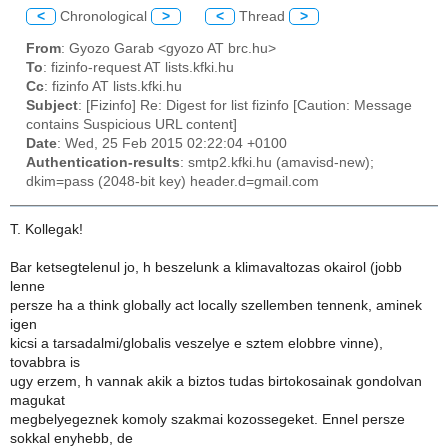
<
Chronological
>
<
Thread
>
From
: Gyozo Garab <gyozo AT brc.hu>
To
: fizinfo-request AT lists.kfki.hu
Cc
: fizinfo AT lists.kfki.hu
Subject
: [Fizinfo] Re: Digest for list fizinfo [Caution: Message
contains Suspicious URL content]
Date
: Wed, 25 Feb 2015 02:22:04 +0100
Authentication-results
: smtp2.kfki.hu (amavisd-new);
dkim=pass (2048-bit key) header.d=gmail.com
T. Kollegak!
Bar ketsegtelenul jo, h beszelunk a klimavaltozas okairol (jobb
lenne
persze ha a think globally act locally szellemben tennenk, aminek
igen
kicsi a tarsadalmi/globalis veszelye e sztem elobbre vinne),
tovabbra is
ugy erzem, h vannak akik a biztos tudas birtokosainak gondolvan
magukat
megbelyegeznek komoly szakmai kozossegeket. Ennel persze
sokkal enyhebb, de