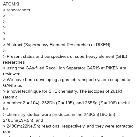
ATOMKI
>
researchers.
>
>
>
>
>
>
Abstract (Superheavy Element Researches at RIKEN):
>
>
Present status and perspectives of superheavy element (SHE)
researches
>
using the GAs-filled Recoil Ion Separator GARIS at RIKEN are
reviewed.
>
We have been developing a gas-jet transport system coupled to
GARIS as
>
a novel technique for SHE chemistry. The isotopes of 261Rf
(atomic
>
number Z = 104), 262Db (Z = 105), and 265Sg (Z = 106) useful
for
>
chemistry studies were produced in the 248Cm(18O,5n),
248Cm(19F,5n), and
>
248Cm(22Ne,5n) reactions, respectively, and they were extracted
to a