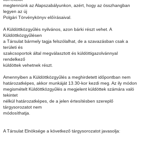
megtennünk az Alapszabályunkon, azért, hogy az összhangban
legyen az új
Polgári Törvénykönyv előírásaival.
A Küldöttközgyűlés nyilvános, azon bárki részt vehet. A
Küldöttközgyűlésen
a Társulat bármely tagja felszólalhat, de a szavazásban csak a
területi és
szakcsoportok által megválasztott és küldöttigazolvánnyal
rendelkező
küldöttek vehetnek részt.
Amennyiben a Küldöttközgyűlés a meghirdetett időpontban nem
határozatképes, akkor munkáját 13.30-kor kezdi meg. Az ily módon
megismételt Küldöttközgyűlés a megjelent küldöttek számára való
tekintet
nélkül határozatképes, de a jelen értesítésben szereplő
tárgysorozatot nem
módosíthatja.
A Társulat Elnöksége a következő tárgysorozatot javasolja: