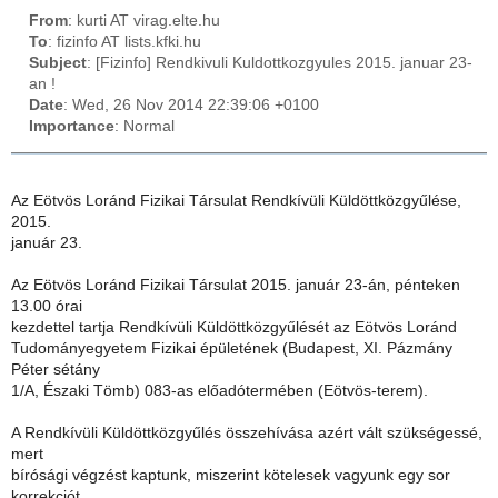
From
: kurti AT virag.elte.hu
To
: fizinfo AT lists.kfki.hu
Subject
: [Fizinfo] Rendkivuli Kuldottkozgyules 2015. januar 23-
an !
Date
: Wed, 26 Nov 2014 22:39:06 +0100
Importance
: Normal
Az Eötvös Loránd Fizikai Társulat Rendkívüli Küldöttközgyűlése,
2015.
január 23.
Az Eötvös Loránd Fizikai Társulat 2015. január 23-án, pénteken
13.00 órai
kezdettel tartja Rendkívüli Küldöttközgyűlését az Eötvös Loránd
Tudományegyetem Fizikai épületének (Budapest, XI. Pázmány
Péter sétány
1/A, Északi Tömb) 083-as előadótermében (Eötvös-terem).
A Rendkívüli Küldöttközgyűlés összehívása azért vált szükségessé,
mert
bírósági végzést kaptunk, miszerint kötelesek vagyunk egy sor
korrekciót