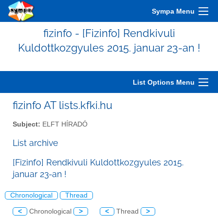
Sympa Menu
fizinfo - [Fizinfo] Rendkivuli
Kuldottkozgyules 2015. januar 23-an !
List Options Menu
fizinfo AT lists.kfki.hu
Subject:
ELFT HÍRADÓ
List archive
[Fizinfo] Rendkivuli Kuldottkozgyules 2015.
januar 23-an !
Chronological
Thread
<
Chronological
>
<
Thread
>