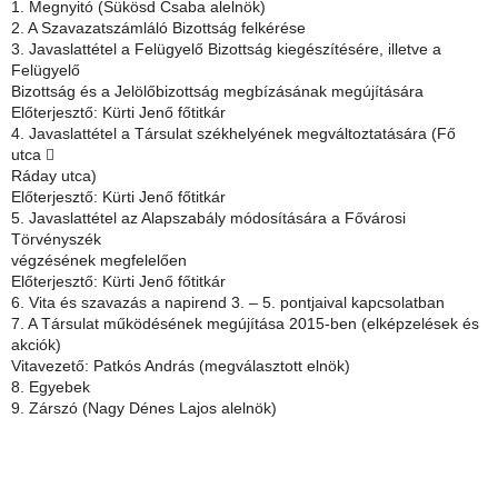
1. Megnyitó (Sükösd Csaba alelnök)
2. A Szavazatszámláló Bizottság felkérése
3. Javaslattétel a Felügyelő Bizottság kiegészítésére, illetve a
Felügyelő
Bizottság és a Jelölőbizottság megbízásának megújítására
Előterjesztő: Kürti Jenő főtitkár
4. Javaslattétel a Társulat székhelyének megváltoztatására (Fő
utca 
Ráday utca)
Előterjesztő: Kürti Jenő főtitkár
5. Javaslattétel az Alapszabály módosítására a Fővárosi
Törvényszék
végzésének megfelelően
Előterjesztő: Kürti Jenő főtitkár
6. Vita és szavazás a napirend 3. – 5. pontjaival kapcsolatban
7. A Társulat működésének megújítása 2015-ben (elképzelések és
akciók)
Vitavezető: Patkós András (megválasztott elnök)
8. Egyebek
9. Zárszó (Nagy Dénes Lajos alelnök)