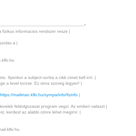
--------------------------------------------------------*
 fizikus informacios rendszer resze |
szolas a |
s.kfki.hu
to. Ilyenkor a subject-sorba a cikk cimet kell irni. |
ege a level torzse. Ez sima szoveg legyen! |
:
https://mailman.kfki.hu/sympa/info/fizinfo
|
levelek feldolgozasat program vegzi. Az emberi valaszt |
est, kerdest az alabbi cimre lehet megirni: |
ail.kfki.hu