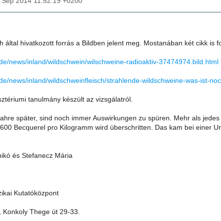
05 Sep 2014 11:52:19 +0200
 által hivatkozott forrás a Bildben jelent meg. Mostanában két cikk is f
.de/news/inland/wildschwein/wilschweine-radioaktiv-37474974.bild.html
.de/news/inland/wildschweinfleisch/strahlende-wildschweine-was-ist-no
sztériumi tanulmány készült az vizsgálatról.
 Jahre später, sind noch immer Auswirkungen zu spüren. Mehr als jedes d
600 Becquerel pro Kilogramm wird überschritten. Das kam bei einer U
ikó és Stefanecz Mária
ikai Kutatóközpont
 Konkoly Thege út 29-33.