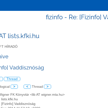
fizinfo - Re: [Fizinfo
 AT lists.kfki.hu
FT HÍRADÓ
hive
info] Vaddisznóság
l
Thread
logical
>
<
Thread
>
Wigner FK Könyvtár <lib AT wigner.mta.hu>
 lists.kfki.hu
: [Fizinfo] Vaddisznóság