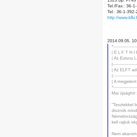
1525 Bp. Pf.49
Tel./Fax.: 36-
Tel.: 36-1-392
http://www.kfki
2014.09.05. 10:
*---------------
| E L F T H I
| Az Eotvos L
|---------------
| Az ELFT ad
|---------------
| A megjelent
*---------------
Mai újsághír:
"Tesztekkel 
disznók mind
Németországb
kell rajtuk v
Nem akarom a