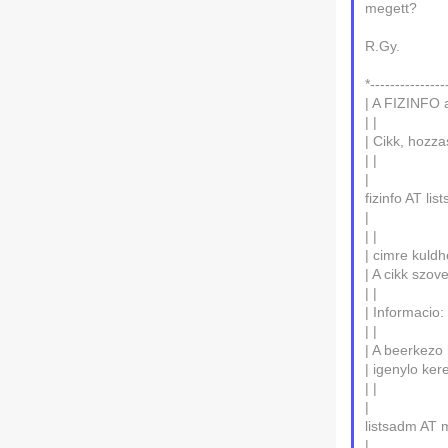
megett?
R.Gy.
*---------------
| A FIZINFO a
| |
| Cikk, hozza
| |
|
fizinfo AT list
|
| |
| cimre kuldhe
| A cikk szov
| |
| Informacio
| |
| A beerkezo 
| igenylo ker
| |
|
listsadm AT m
|