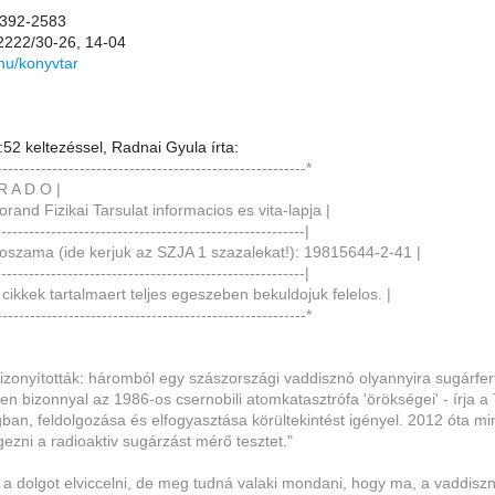
1-392-2583
-2222/30-26, 14-04
.hu/konyvtar
52 keltezéssel, Radnai Gyula írta:
--------------------------------------------------------*
 R A D O |
orand Fizikai Tarsulat informacios es vita-lapja |
--------------------------------------------------------|
oszama (ide kerjuk az SZJA 1 szazalekat!): 19815644-2-41 |
--------------------------------------------------------|
 cikkek tartalmaert teljes egeszeben bekuldojuk felelos. |
--------------------------------------------------------*
bizonyították: háromból egy szászországi vaddisznó olyannyira sugárfer
en bizonnyal az 1986-os csernobili atomkatasztrófa 'örökségei' - írja
an, feldolgozása és elfogyasztása körültekintést igényel. 2012 óta mi
égezni a radioaktiv sugárzást mérő tesztet."
 dolgot elviccelni, de meg tudná valaki mondani, hogy ma, a vaddisznó