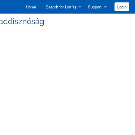
Home
Search for List(s)
Support
Login
] Vaddisznóság