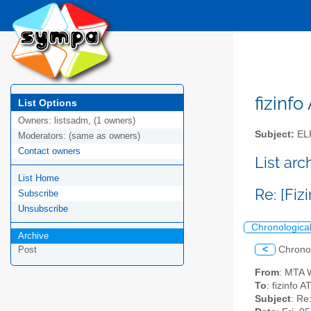
fizinfo
List Options
Owners:
listsadm, (1 owners)
Subject:
EL
Moderators:
(same as owners)
Contact owners
List arc
List Home
Re: [Fiz
Subscribe
Unsubscribe
Chronologica
Archive
<
Chrono
Post
From
: MTA 
To
: fizinfo AT
Subject
: Re