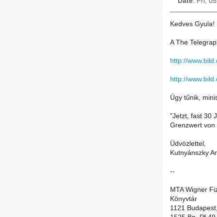
Date
: Fri, 
Kedves Gyula!
A The Telegraph
http://www.bild
http://www.bild
Úgy tűnik, mini
"Jetzt, fast 30
Grenzwert von 
Üdvözlettel,
Kutnyánszky An
--
MTA Wigner Fiz
Könyvtár
1121 Budapest,