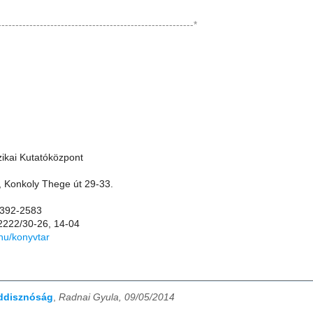
--------------------------------------------------------*
ikai Kutatóközpont
 Konkoly Thege út 29-33.
1-392-2583
-2222/30-26, 14-04
.hu/konyvtar
addisznóság
,
Radnai Gyula, 09/05/2014