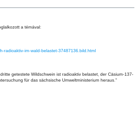
oglalkozott a témával:
ch-radioaktiv-im-wald-belastet-37487136.bild.html
ritte getestete Wildschwein ist radioaktiv belastet, der Cäsium-137-
ntersuchung für das sächsische Umweltministerium heraus."