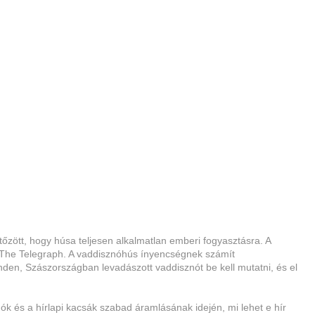
tőzött, hogy húsa teljesen alkalmatlan emberi fogyasztásra. A
 a The Telegraph. A vaddisznóhús ínyencségnek számít
nden, Szászországban levadászott vaddisznót be kell mutatni, és el
k és a hírlapi kacsák szabad áramlásának idején, mi lehet e hír