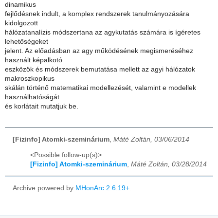
dinamikus
fejlődésnek indult, a komplex rendszerek tanulmányozására
kidolgozott
hálózatanalízis módszertana az agykutatás számára is ígéretes
lehetőségeket
jelent. Az előadásban az agy működésének megismeréséhez
használt képalkotó
eszközök és módszerek bemutatása mellett az agyi hálózatok
makroszkopikus
skálán történő matematikai modellezését, valamint e modellek
használhatóságát
és korlátait mutatjuk be.
[Fizinfo] Atomki-szeminárium
,
Máté Zoltán, 03/06/2014
<Possible follow-up(s)>
[Fizinfo] Atomki-szeminárium
,
Máté Zoltán, 03/28/2014
Archive powered by
MHonArc 2.6.19+
.