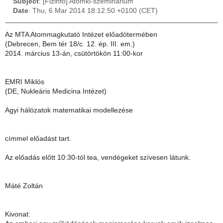
Subject
: [Fizinfo] Atomki-szeminárium
Date
: Thu, 6 Mar 2014 18:12:50 +0100 (CET)
Az MTA Atommagkutató Intézet előadótermében
(Debrecen, Bem tér 18/c. 12. ép. III. em.)
2014. március 13-án, csütörtökön 11:00-kor
EMRI Miklós
(DE, Nukleáris Medicina Intézet)
Agyi hálózatok matematikai modellezése
címmel előadást tart.
Az előadás előtt 10:30-tól tea, vendégeket szívesen látunk.
Máté Zoltán
Kivonat: