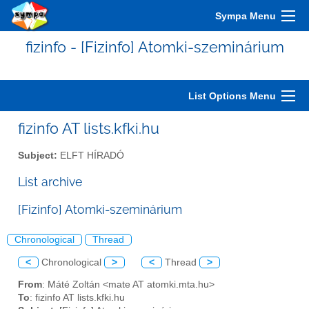
Sympa Menu
fizinfo - [Fizinfo] Atomki-szeminárium
List Options Menu
fizinfo AT lists.kfki.hu
Subject:
ELFT HÍRADÓ
List archive
[Fizinfo] Atomki-szeminárium
Chronological
Thread
<
Chronological
>
<
Thread
>
From
: Máté Zoltán <mate AT atomki.mta.hu>
To
: fizinfo AT lists.kfki.hu