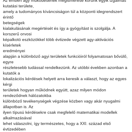
Az emberi agy működésének megismerése korunk egyik izgalmas
kutatási területe,
amely a tudományos kíváncsiságon túl a központi idegrendszert
érintő
betegségek
kialakulásának megértését és így a gyógyítást is szolgálja. A
korszerű orvosi
képalkotó eszközökkel több évtizede végzett agy-aktivációs
kísérletek
eredményei
alapján a különböző agyi területek funkcióiról folyamatosan bővülő,
egyre
részletesebb tudással rendelkezünk. Az utóbbi években azonban a
kutatók a
lokalizációs kérdések helyett arra keresik a választ, hogy az egyes
kérgi
területek hogyan működnek együtt, azaz milyen módon
rendeződnek hálózatokba
különböző tevékenységek végzése közben vagy akár nyugalmi
állapotban is. Az
ilyen típusú kérdésekre csak megfelelő matematikai modellek
alkalmazásával
lehet válaszolni, így természetes, hogy a XXI. század első
évtizedében