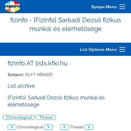
Sympa Menu
fizinfo - [Fizinfo] Sarkadi Dezső fizikus
munkái és elérhetősége
List Options Menu
fizinfo AT lists.kfki.hu
Subject:
ELFT HÍRADÓ
List archive
[Fizinfo] Sarkadi Dezső fizikus munkái és
elérhetősége
Chronological
Thread
<
Chronological
>
<
Thread
>