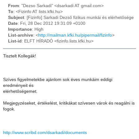
From
: "Dezso Sarkadi" <dsarkadi AT gmail.com>
To
: <Fizinfo AT lists.kfki.hu>
Subject
: [Fizinfo] Sarkadi Dezső fizikus munkái és elérhetősége
Date
: Fri, 28 Dec 2012 19:31:09 +0100
Importance
: High
List-archive
: <
http://mailman.kfki.hu/pipermail/fizinfo
>
List-id
: ELFT HÍRADÓ <fizinfo.lists.kfki.hu>
Tisztelt Kollegák!
Szíves figyelmetekbe ajánlom sok éves munkáim eddigi
eredményeit és
elérhetőségemet.
Megjegyzéseket, értékelést, kritikákat szívesen várok és reagálni is
fogok.
http://www.scribd.com/dsarkadi/documents