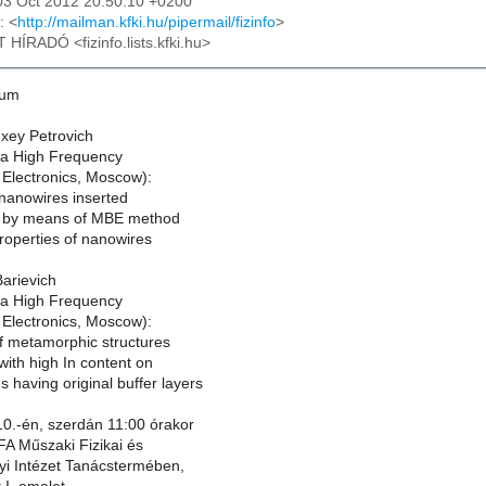
03 Oct 2012 20:50:10 +0200
: <
http://mailman.kfki.hu/pipermail/fizinfo
>
T HÍRADÓ <fizinfo.lists.kfki.hu>
ium
xey Petrovich
ltra High Frequency
Electronics, Moscow):
 nanowires inserted
l by means of MBE method
properties of nanowires
arievich
ltra High Frequency
Electronics, Moscow):
 metamorphic structures
ith high In content on
 having original buffer layers
10.-én, szerdán 11:00 órakor
A Műszaki Fizikai és
i Intézet Tanácstermében,