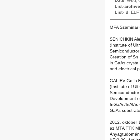
Date
: Wed, 
List-archive
List-id
: ELF
MFA Szeminár
SENICHKIN Ale
(Institute of U
Semiconductor 
Creation of Sn
in GaAs crysta
and electrical 
GALIEV Galib B
(Institute of U
Semiconductor 
Development of
InGaAs/InAlAs w
GaAs substrates
2012. október 
az MTA TTK MF
Anyagtudomány