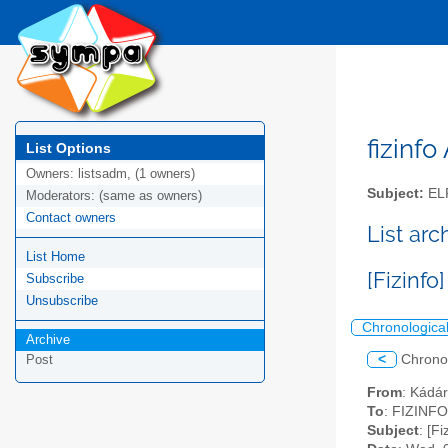
fizinfo
List Options
Owners:
listsadm, (1 owners)
Subject:
EL
Moderators:
(same as owners)
Contact owners
List arc
List Home
[Fizinfo
Subscribe
Unsubscribe
Chronologica
Archive
<
Chrono
Post
From
: Kádá
To
: FIZINFO 
Subject
: [F