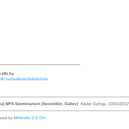
___________________________________
.kfki.hu
.kfki.hu/mailman/listinfo/mfa
mfa] MFA Szeminarium (Senichkin, Galiev)
,
Kádár György, 10/03/2012
ered by
MHonArc 2.6.19+
.