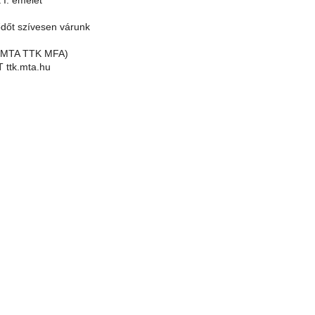
 I. emelet
dőt szívesen várunk
(MTA TTK MFA)
T ttk.mta.hu