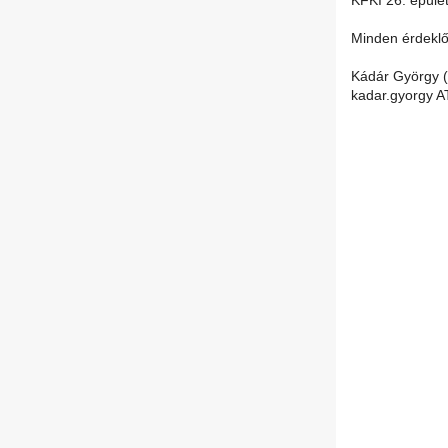
KFKI 26. épület
Minden érdeklő
Kádár György 
kadar.gyorgy A