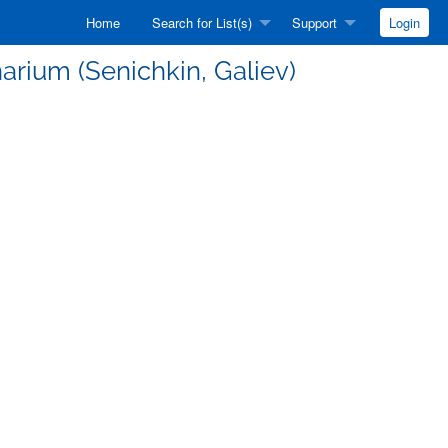
Home
Search for List(s)
Support
Login
narium (Senichkin, Galiev)