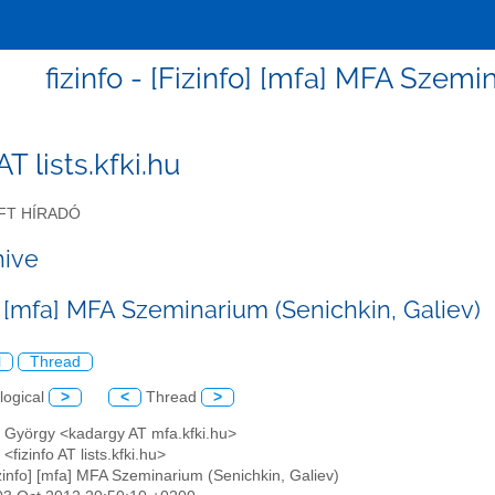
fizinfo - [Fizinfo] [mfa] MFA Szemi
 AT lists.kfki.hu
FT HÍRADÓ
hive
] [mfa] MFA Szeminarium (Senichkin, Galiev)
l
Thread
logical
>
<
Thread
>
r György <kadargy AT mfa.kfki.hu>
<fizinfo AT lists.kfki.hu>
izinfo] [mfa] MFA Szeminarium (Senichkin, Galiev)