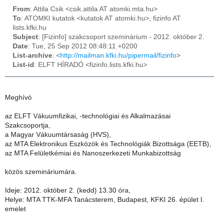
From
: Attila Csik <csik.attila AT atomki.mta.hu>
To
: ATOMKI kutatok <kutatok AT atomki.hu>, fizinfo AT
lists.kfki.hu
Subject
: [Fizinfo] szakcsoport szeminárium - 2012. október 2.
Date
: Tue, 25 Sep 2012 08:48:11 +0200
List-archive
: <
http://mailman.kfki.hu/pipermail/fizinfo
>
List-id
: ELFT HÍRADÓ <fizinfo.lists.kfki.hu>
Meghívó
az ELFT Vákuumfizikai, -technológiai és Alkalmazásai
Szakcsoportja,
a Magyar Vákuumtársaság (HVS),
az MTA Elektronikus Eszközök és Technológiák Bizottsága (EETB),
az MTA Felületkémiai és Nanoszerkezeti Munkabizottság
közös szemináriumára.
Ideje: 2012. október 2. (kedd) 13.30 óra,
Helye: MTA TTK-MFA Tanácsterem, Budapest, KFKI 26. épület I.
emelet