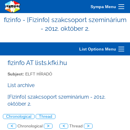
Sympa Menu
fizinfo - [Fizinfo] szakcsoport szeminárium
- 2012. október 2.
List Options Menu
fizinfo AT lists.kfki.hu
Subject:
ELFT HÍRADÓ
List archive
[Fizinfo] szakcsoport szeminárium - 2012.
október 2.
Chronological
Thread
<
Chronological
>
<
Thread
>