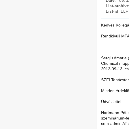
Date
: Tue, 
List-archive
List-id
: ELF
Kedves Kollegá
Rendkívüli MT
Sergiu Amarie 
Chemical mappi
2012-09-13, cs
SZFI Tanácster
Minden érdeklõ
Üdvözlettel
Hartmann Péte
szeminárium-fe
sem-admin AT s