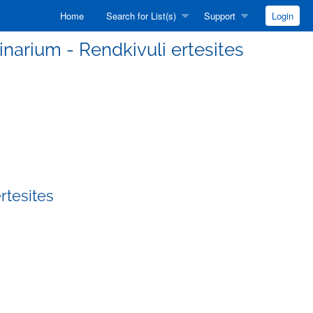
Home
Search for List(s)
Support
Login
minarium - Rendkivuli ertesites
rtesites