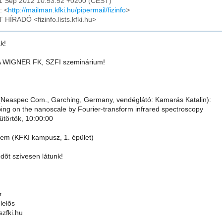
11 Sep 2012 10:53:52 +0200 (CEST)
: <
http://mailman.kfki.hu/pipermail/fizinfo
>
T HÍRADÓ <fizinfo.lists.kfki.hu>
k!
A WIGNER FK, SZFI szeminárium!
(Neaspec Com., Garching, Germany, vendéglátó: Kamarás Katalin):
ng on the nanoscale by Fourier-transform infrared spectroscopy
ütörtök, 10:00:00
em (KFKI kampusz, 1. épület)
dõt szívesen látunk!
r
lelõs
zfki.hu