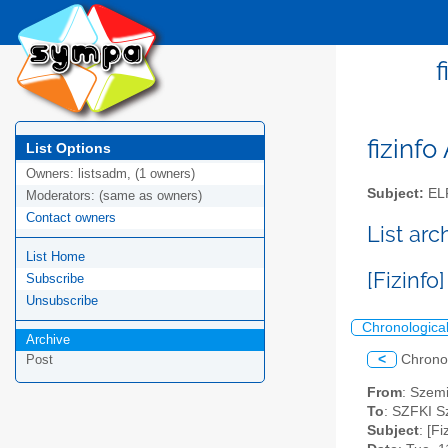
f
fizinfo
List Options
Owners:
listsadm, (1 owners)
Subject:
EL
Moderators:
(same as owners)
Contact owners
List arc
List Home
[Fizinfo
Subscribe
Unsubscribe
Chronologica
Archive
<
Chrono
Post
From
: Szem
To
: SZFKI S
Subject
: [F