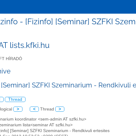
izinfo - [Fizinfo] [Seminar] SZFKI Sze
 AT lists.kfki.hu
FT HÍRADÓ
hive
] [Seminar] SZFKI Szeminarium - Rendkivuli e
l
Thread
logical
>
<
Thread
>
inarium koordinator <sem-admin AT szfki.hu>
zeminarium lista<seminar AT szfki.hu>
izinfo] [Seminar] SZFKI Szeminarium - Rendkivuli ertesites