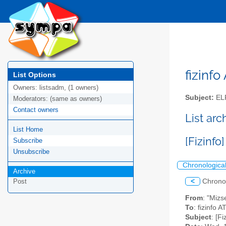
fizinfo
List Options
Owners:
listsadm, (1 owners)
Subject:
EL
Moderators:
(same as owners)
Contact owners
List arc
List Home
[Fizinf
Subscribe
Unsubscribe
Chronologica
Archive
<
Chrono
Post
From
: "Mizs
To
: fizinfo AT
Subject
: [F