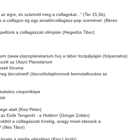
 az égre, és számold meg a csillagokat..." (Ter 15,5b),
s a csillagos ég egy amatőrcsillagász-pap szemével. (Béres
peltünk a csillagászati olimpián (Hegedüs Tibor)
ium (www.utazoplanetarium.hu) a tábor focipályáján (folyamatos)
ozik az Utazó Planetárium
esek fóruma
eg távcsöved! (távcsőtulajdonosok bemutatkozása az
ivatalos csoportképe
zár
ge alatt (Kiss Péter)
 az Esők Tengerét - a Holdon! (Görgei Zoltán)
oldtól a csillagászati hírekig, avagy mivel etessük a
(Illés Tibor)
ásaim a média világában (Kiss László)