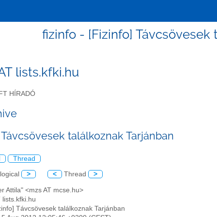
fizinfo - [Fizinfo] Távcsövesek
 AT lists.kfki.hu
FT HÍRADÓ
hive
o] Távcsövesek találkoznak Tarjánban
l
Thread
logical
>
<
Thread
>
er Attila" <mzs AT mcse.hu>
 lists.kfki.hu
izinfo] Távcsövesek találkoznak Tarjánban