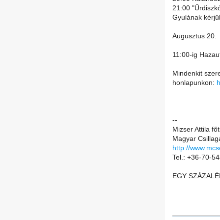
21:00 "Űrdiszkó
Gyulának kérjük
Augusztus 20.
11:00-ig Hazau
Mindenkit szere
honlapunkon:
h
--
Mizser Attila főt
Magyar Csillag
http://www.mcs
Tel.: +36-70-5
EGY SZÁZALÉK