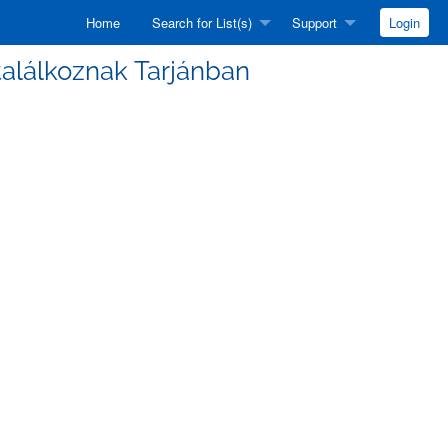
Home
Search for List(s)
Support
Login
 találkoznak Tarjánban