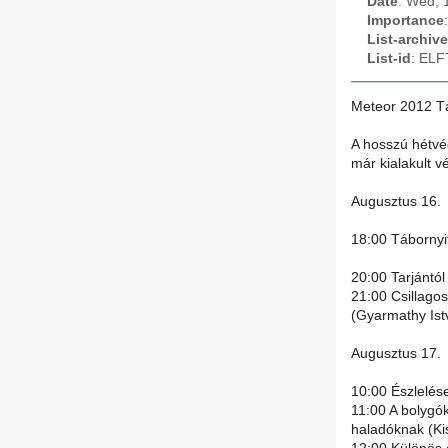
Date
: Wed, 
Importance
List-archive
List-id
: ELF
Meteor 2012 T
A hosszú hétvég
már kialakult v
Augusztus 16.
18:00 Tábornyi
20:00 Tarjántól
21:00 Csillago
(Gyarmathy Ist
Augusztus 17.
10:00 Észlelése
11:00 A bolygók
haladóknak (Ki