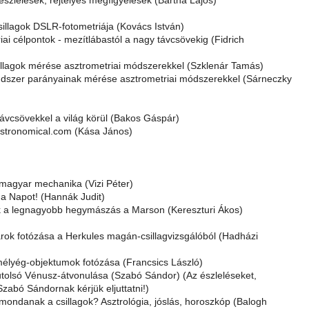
szlelések, rejtélyes megfigyelések (Bartha Lajos)
sillagok DSLR-fotometriája (Kovács István)
ai célpontok - mezítlábastól a nagy távcsövekig (Fidrich
illagok mérése asztrometriai módszerekkel (Szklenár Tamás)
dszer parányainak mérése asztrometriai módszerekkel (Sárneczky
ávcsövekkel a világ körül (Bakos Gáspár)
stronomical.com (Kása János)
 magyar mechanika (Vizi Péter)
 a Napot! (Hannák Judit)
 a legnagyobb hegymászás a Marson (Kereszturi Ákos)
árok fotózása a Herkules magán-csillagvizsgálóból (Hadházi
élyég-objektumok fotózása (Francsics László)
utolsó Vénusz-átvonulása (Szabó Sándor) (Az észleléseket,
zabó Sándornak kérjük eljuttatni!)
mondanak a csillagok? Asztrológia, jóslás, horoszkóp (Balogh