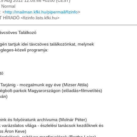
15 Aug 2012 12:05:46 +0200 (CEST)
: Normal
: <
http://mailman.kfki.hu/pipermail/fizinfo
>
T HÍRADÓ <fizinfo.lists.kfki.hu>
ávcsöves Találkozó
én tartjuk idei távcsöves találkozónkat, melynek
égleges-közeli programja:
tó
 Tarjánig - mozgalmunk egy éve (Mizser Attila)
ségbolt-parkok Magyarországon (előadás+filmvetítés)
ván)
ink és folyóiratunk archívuma (Molnár Péter)
 varázslatos világa - észlelési tanácsok kezdőknek és
ss Áron Keve)