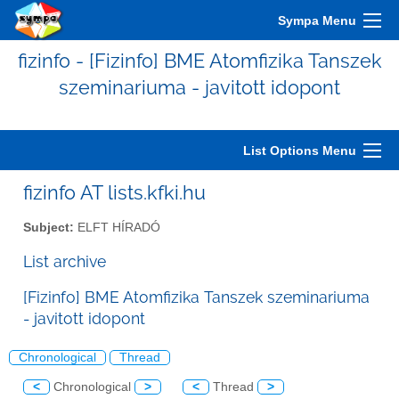
Sympa Menu
fizinfo - [Fizinfo] BME Atomfizika Tanszek
szeminariuma - javitott idopont
List Options Menu
fizinfo AT lists.kfki.hu
Subject:
ELFT HÍRADÓ
List archive
[Fizinfo] BME Atomfizika Tanszek szeminariuma
- javitott idopont
Chronological
Thread
<
Chronological
>
<
Thread
>