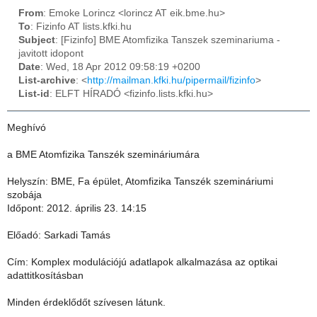
From
: Emoke Lorincz <lorincz AT eik.bme.hu>
To
: Fizinfo AT lists.kfki.hu
Subject
: [Fizinfo] BME Atomfizika Tanszek szeminariuma -
javitott idopont
Date
: Wed, 18 Apr 2012 09:58:19 +0200
List-archive
: <
http://mailman.kfki.hu/pipermail/fizinfo
>
List-id
: ELFT HÍRADÓ <fizinfo.lists.kfki.hu>
Meghívó
a BME Atomfizika Tanszék szemináriumára
Helyszín: BME, Fa épület, Atomfizika Tanszék szemináriumi
szobája
Időpont: 2012. április 23. 14:15
Előadó: Sarkadi Tamás
Cím: Komplex modulációjú adatlapok alkalmazása az optikai
adattitkosításban
Minden érdeklődőt szívesen látunk.