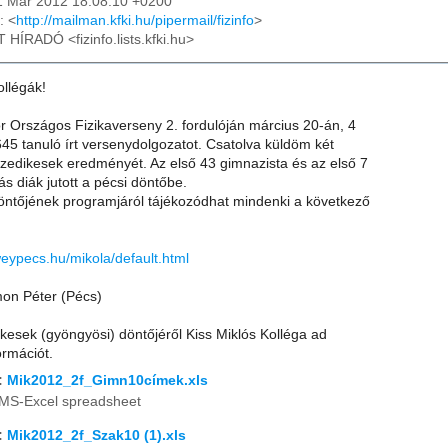
31 Mar 2012 18:08:10 +0200
: <
http://mailman.kfki.hu/pipermail/fizinfo
>
T HÍRADÓ <fizinfo.lists.kfki.hu>
llégák!
r Országos Fizikaverseny 2. fordulóján március 20-án, 4
45 tanuló írt versenydolgozatot. Csatolva küldöm két
izedikesek eredményét. Az első 43 gimnazista és az első 7
s diák jutott a pécsi döntőbe.
döntőjének programjáról tájékozódhat mindenki a következő
weypecs.hu/mikola/default.html
mon Péter (Pécs)
edikesek (gyöngyösi) döntőjéről Kiss Miklós Kolléga ad
rmációt.
:
Mik2012_2f_Gimn10címek.xls
MS-Excel spreadsheet
:
Mik2012_2f_Szak10 (1).xls