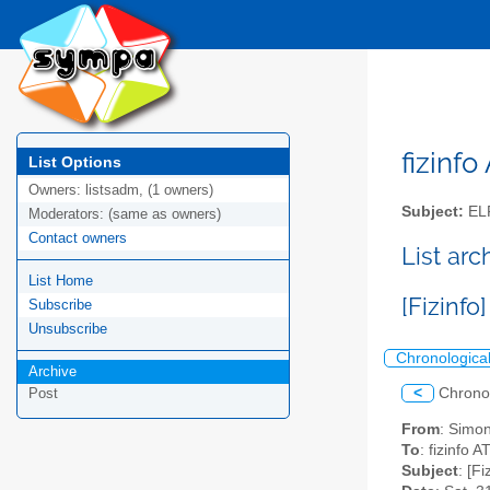
fizinfo
List Options
Owners:
listsadm, (1 owners)
Subject:
EL
Moderators:
(same as owners)
Contact owners
List arc
List Home
[Fizinfo
Subscribe
Unsubscribe
Chronologica
Archive
<
Chrono
Post
From
: Simo
To
: fizinfo AT
Subject
: [F