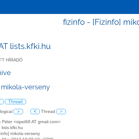
fizinfo - [Fizinfo] mi
 AT lists.kfki.hu
FT HÍRADÓ
hive
] mikola-verseny
l
Thread
logical
>
<
Thread
>
n Péter <sipet68 AT gmail.com>
 lists.kfki.hu
izinfo] mikola-verseny