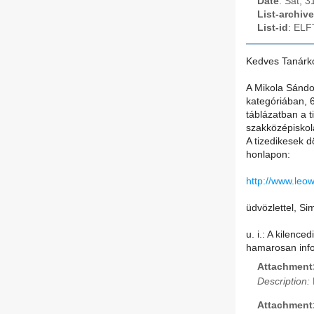
Date
: Sat, 
List-archive
List-id
: ELF
Kedves Tanárko
A Mikola Sándo
kategóriában, 6
táblázatban a t
szakközépiskolá
A tizedikesek 
honlapon:
http://www.leo
üdvözlettel, Si
u. i.: A kilenc
hamarosan info
Attachment
Description:
Attachment