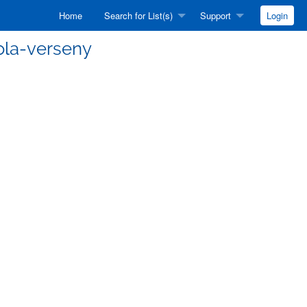
Home
Search for List(s)
Support
Login
kola-verseny