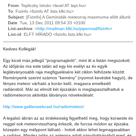
From
: Tepliczky István <level AT tepi.hu>
To
: Fizinfo <fizinfo AT lists.kfki.hu>
Subject
: [Fizinfo] A Geminidák meteorraj maximuma előtt állunk
Date
: Tue, 13 Dec 2011 09:54:33 +0100
List-archive
: <
http://mailman.kfki.hu/pipermail/fizinfo
>
List-id
: ELFT HÍRADÓ <fizinfo.lists.kfki.hu>
Kedves Kollégák!
Egy kicsit más jellegű "programajánló", mint itt a listán megszokott.
Az időjárás ma este talán ad egy kis esélyt az év egyik
leglátványosabb raja megfigyelésére két ciklon felhőzete között.
Reményeink szerint számos "kemény" (nyomot kevésbé hagyó), de
fényes meteor várható a korán kelő, magasra emelkedő
radiánsból. Már az elmúlt két éjszakán is megtapasztalhattuk a
rádiómeteoros aktivitás látványos növekedését:
http://www.galileowebcast.hu/radiometeor/
A legalsó ábrán az az érdekesség figyelhető meg, hogy koraeste és
reggel sok meteorvisszhang érkezik, de furcsa módon az éjszaka
közepén egy mélypont látható - holott akkor lehet legmagasabban
a radiáns. Mindez talán az antenna adott irányítottságából ered, és