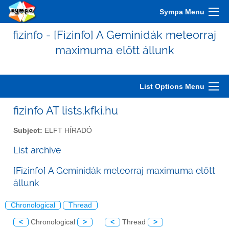
Sympa Menu
fizinfo - [Fizinfo] A Geminidák meteorraj
maximuma előtt állunk
List Options Menu
fizinfo AT lists.kfki.hu
Subject:
ELFT HÍRADÓ
List archive
[Fizinfo] A Geminidák meteorraj maximuma előtt
állunk
Chronological
Thread
<
Chronological
>
<
Thread
>