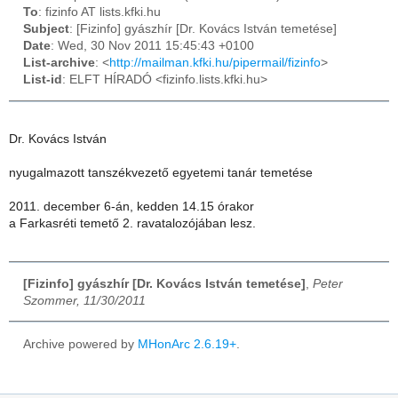
To
: fizinfo AT lists.kfki.hu
Subject
: [Fizinfo] gyászhír [Dr. Kovács István temetése]
Date
: Wed, 30 Nov 2011 15:45:43 +0100
List-archive
: <
http://mailman.kfki.hu/pipermail/fizinfo
>
List-id
: ELFT HÍRADÓ <fizinfo.lists.kfki.hu>
Dr. Kovács István
nyugalmazott tanszékvezető egyetemi tanár temetése
2011. december 6-án, kedden 14.15 órakor
a Farkasréti temető 2. ravatalozójában lesz.
[Fizinfo] gyászhír [Dr. Kovács István temetése]
,
Peter
Szommer, 11/30/2011
Archive powered by
MHonArc 2.6.19+
.