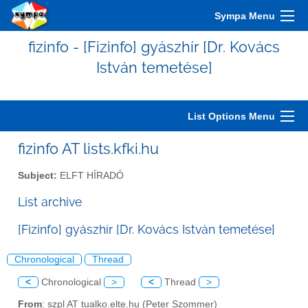
Sympa Menu
fizinfo - [Fizinfo] gyászhír [Dr. Kovács
István temetése]
List Options Menu
fizinfo AT lists.kfki.hu
Subject:
ELFT HÍRADÓ
List archive
[Fizinfo] gyászhír [Dr. Kovács István temetése]
Chronological
Thread
<
Chronological
>
<
Thread
>
From
: szpl AT tualko.elte.hu (Peter Szommer)