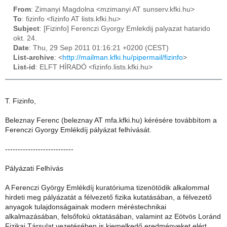
From
: Zimanyi Magdolna <mzimanyi AT sunserv.kfki.hu>
To
: fizinfo <fizinfo AT lists.kfki.hu>
Subject
: [Fizinfo] Ferenczi Gyorgy Emlekdij palyazat hatarido
okt. 24.
Date
: Thu, 29 Sep 2011 01:16:21 +0200 (CEST)
List-archive
: <
http://mailman.kfki.hu/pipermail/fizinfo
>
List-id
: ELFT HÍRADÓ <fizinfo.lists.kfki.hu>
T. Fizinfo,
Beleznay Ferenc (beleznay AT mfa.kfki.hu) kérésére továbbítom a
Ferenczi Gyorgy Emlékdíj pályázat felhívását.
---------------------------
Pályázati Felhívás
A Ferenczi György Emlékdíj kuratóriuma tizenötödik alkalommal
hirdeti meg pályázatát a félvezető fizika kutatásában, a félvezető
anyagok tulajdonságainak modern méréstechnikai
alkalmazásában, felsőfokú oktatásában, valamint az Eötvös Loránd
Fizikai Társulat vezetésében is kiemelkedő eredményeket elért,