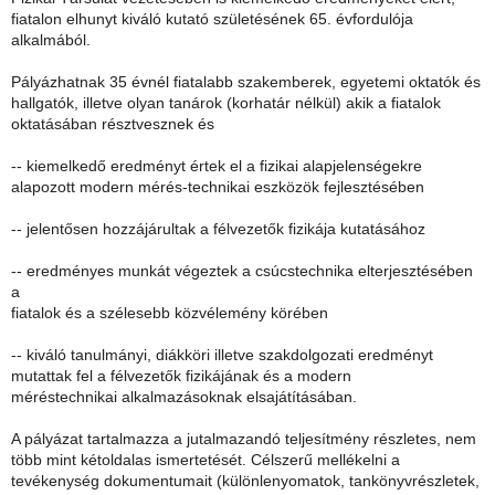
fiatalon elhunyt kiváló kutató születésének 65. évfordulója
alkalmából.
Pályázhatnak 35 évnél fiatalabb szakemberek, egyetemi oktatók és
hallgatók, illetve olyan tanárok (korhatár nélkül) akik a fiatalok
oktatásában résztvesznek és
-- kiemelkedő eredményt értek el a fizikai alapjelenségekre
alapozott modern mérés-technikai eszközök fejlesztésében
-- jelentősen hozzájárultak a félvezetők fizikája kutatásához
-- eredményes munkát végeztek a csúcstechnika elterjesztésében
a
fiatalok és a szélesebb közvélemény körében
-- kiváló tanulmányi, diákköri illetve szakdolgozati eredményt
mutattak fel a félvezetők fizikájának és a modern
méréstechnikai alkalmazásoknak elsajátításában.
A pályázat tartalmazza a jutalmazandó teljesítmény részletes, nem
több mint kétoldalas ismertetését. Célszerű mellékelni a
tevékenység dokumentumait (különlenyomatok, tankönyvrészletek,