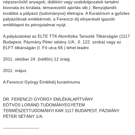
népszerűsítő anyagok, diákköri vagy szakdolgozatok tartalmi
kivonata és bírálata, témavezetői ajánlás stb.). Benyújtandó
továbbá a pályázó (tudományos) életrajza. A Kuratórium a győztes
pályázóknak emlékérmét, a Ferenczi díj elnyerését igazoló
emléklapot és pénzjutalmat nyújt.
A pályázatokat az ELTE TTK Atomfizika Tanszék Titkárságán (1117
Budapest, Pázmány Péter sétány 1/A., 0. 122. szoba) vagy az
ELFT titkárságán (I. Fő utca 68.) lehet leadni
2011. október 24. (hétfőn) 12 óráig.
2011. május
A Ferenczi György Emlékdíj kuratóriuma
DR. FERENCZI GYÖRGY EMLÉKALAPÍTVÁNY
EÖTVÖS LORÁND TUDOMÁNYEGYETEM
TERMÉSZETTUDOMÁNYI KAR 1117 BUDAPEST, PÁZMÁNY
PÉTER SÉTÁNY 1/A.
------------------------