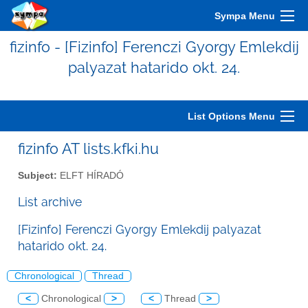
Sympa Menu
fizinfo - [Fizinfo] Ferenczi Gyorgy Emlekdij
palyazat hatarido okt. 24.
List Options Menu
fizinfo AT lists.kfki.hu
Subject:
ELFT HÍRADÓ
List archive
[Fizinfo] Ferenczi Gyorgy Emlekdij palyazat
hatarido okt. 24.
Chronological
Thread
<
Chronological
>
<
Thread
>