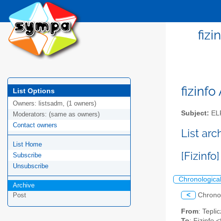
fizi
fizinfo
List Options
Owners:
listsadm, (1 owners)
Subject:
EL
Moderators:
(same as owners)
Contact owners
List arc
List Home
[Fizinf
Subscribe
Unsubscribe
Chronologica
Archive
<
Chrono
Post
From
: Tepli
To
: Fizinfo <