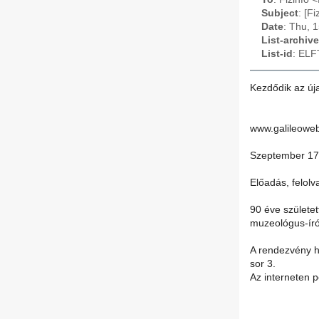
Subject
: [F
Date
: Thu, 
List-archive
List-id
: ELF
Kezdődik az új
www.galileowe
Szeptember 17-
Előadás, felol
90 éve születe
muzeológus-író
A rendezvény h
sor 3.
Az interneten 