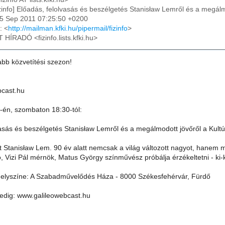
izinfo] Előadás, felolvasás és beszélgetés Stanisław Lemről és a megálm
15 Sep 2011 07:25:50 +0200
: <
http://mailman.kfki.hu/pipermail/fizinfo
>
T HÍRADÓ <fizinfo.lists.kfki.hu>
abb közvetítési szezon!
bcast.hu
én, szombaton 18:30-tól:
vasás és beszélgetés Stanisław Lemről és a megálmodott jövőről a Kult
tt Stanisław Lem. 90 év alatt nemcsak a világ változott nagyot, hanem
, Vizi Pál mérnök, Matus György színművész próbálja érzékeltetni - ki
elyszíne: A Szabadművelődés Háza - 8000 Székesfehérvár, Fürdő
pedig: www.galileowebcast.hu