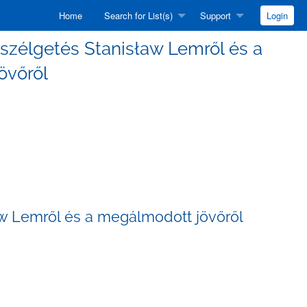
Home
Search for List(s)
Support
Login
 beszélgetés Stanisław Lemről és a
övőről
ław Lemről és a megálmodott jövőről