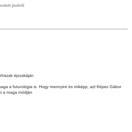
odott jövőről
úrházak éjszakáján
 maga a futurológia is. Hogy mennyire és miképp, azt Képes Gábor
-ki a maga módján.