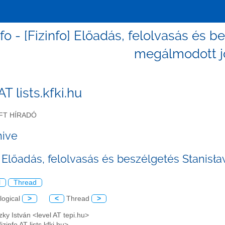
nfo - [Fizinfo] Előadás, felolvasás és
megálmodott j
 AT lists.kfki.hu
FT HÍRADÓ
hive
o] Előadás, felolvasás és beszélgetés Stanis
l
Thread
logical
>
<
Thread
>
czky István <level AT tepi.hu>
fizinfo AT lists.kfki.hu>