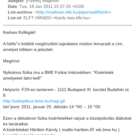
Subject
: [Fizinfo] Meghívó
Date
: Tue, 18 Jan 2011 15:37:25 +0100
List-archive
: <
http://mailman.kfki.hu/pipermail/fizinfo
>
List-id
: ELFT HÍRADÓ <fizinfo.lists.kfki.hu>
Kedves Kollégák!
A hétfo"n küldött meghívóból sajnálatos módon lemaradt a cím,
amelyet többen is jeleztek:
Meghívó
Nyilvános fizika óra a BME Fizikai Intézetében: "Kísérletek
amelyeket látni kell!"
Helyszín: F29-es tanterem - 1111 Budapest XI. kerület Budafoki út
8.
http://szkeptikus.bme.hu/map.gif
Ido"pont: 2011. január 25. délután 14 ^00 -- 16 ^00
Ezen a délutánon fizika kísérletekkel várjuk a középiskolás diákokat
és tanáraikat.
A kísérleteket Härtlein Károly ( mailto:hartlein AT eik.bme.hu )