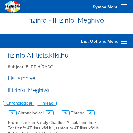
Sympa Menu
fizinfo - [Fizinfo] Meghívó
List Options Menu
fizinfo AT lists.kfki.hu
Subject:
ELFT HÍRADÓ
List archive
[Fizinfo] Meghívó
Chronological
Thread
<
Chronological
>
<
Thread
>
From
: Härtlein Károly <hartlein AT eik.bme.hu>
To
: fizinfo AT lists.kfki.hu, tanforum AT lists.kfki.hu