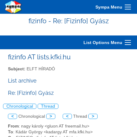
Sympa Menu
fizinfo - Re: [Fizinfo] Gyász
List Options Menu
fizinfo AT lists.kfki.hu
Subject:
ELFT HÍRADÓ
List archive
Re: [Fizinfo] Gyász
Chronological
Thread
<
Chronological
>
<
Thread
>
From
: nagy károly <gluon AT freemail.hu>
To
: Kádár György <kadargy AT mfa.kfki.hu>