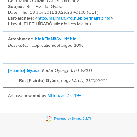
Cc
: FIZINFO <fizinfo AT lists.kfki.hu>
Subject
: Re: [Fizinfo] Gyász
Date
: Thu, 13 Jan 2011 18:25:23 +0100 (CET)
List-archive
: <
http://mailman.kfki.hu/pipermail/fizinfo
>
List-id
: ELFT HÍRADÓ <fizinfo.lists.kfki.hu>
Attachment:
binbFMN8SxHdf.bin
Description:
application/defanged-1096
[Fizinfo] Gyász
,
Kádár György, 01/13/2011
Re: [Fizinfo] Gyász
,
nagy károly, 01/13/2011
Archive powered by
MHonArc 2.6.19+
.
Powered by Sympa 6.2.76