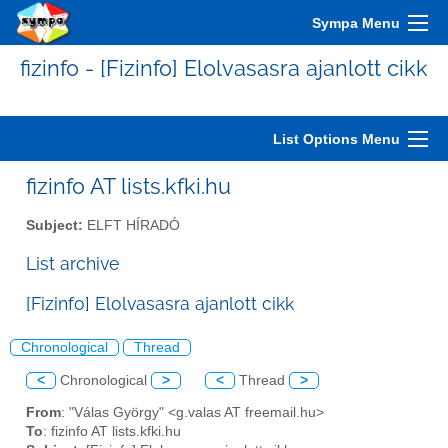
Sympa Menu
fizinfo - [Fizinfo] Elolvasasra ajanlott cikk
List Options Menu
fizinfo AT lists.kfki.hu
Subject:
ELFT HÍRADÓ
List archive
[Fizinfo] Elolvasasra ajanlott cikk
Chronological
Thread
<
Chronological
>
<
Thread
>
From
: "Válas György" <g.valas AT freemail.hu>
To
: fizinfo AT lists.kfki.hu