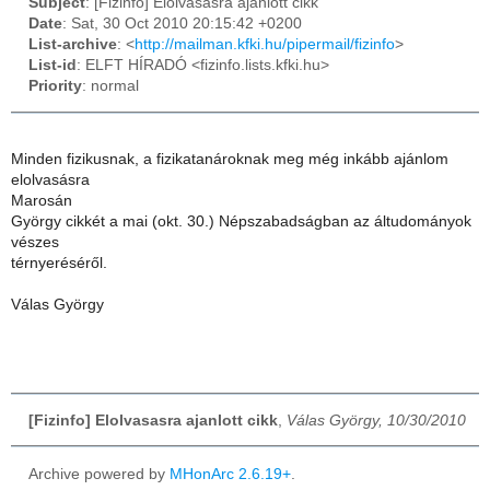
Subject
: [Fizinfo] Elolvasasra ajanlott cikk
Date
: Sat, 30 Oct 2010 20:15:42 +0200
List-archive
: <
http://mailman.kfki.hu/pipermail/fizinfo
>
List-id
: ELFT HÍRADÓ <fizinfo.lists.kfki.hu>
Priority
: normal
Minden fizikusnak, a fizikatanároknak meg még inkább ajánlom
elolvasásra
Marosán
György cikkét a mai (okt. 30.) Népszabadságban az áltudományok
vészes
térnyeréséről.
Válas György
[Fizinfo] Elolvasasra ajanlott cikk
,
Válas György, 10/30/2010
Archive powered by
MHonArc 2.6.19+
.